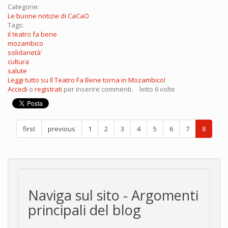
Categorie:
Le buone notizie di CaCaO
Tags:
il teatro fa bene
mozambico
solidarietà'
cultura
salute
Leggi tutto
su Il Teatro Fa Bene torna in Mozambico!
Accedi
o
registrati
per inserire commenti.
letto 6 volte
first
previous
1
2
3
4
5
6
7
8
Naviga sul sito - Argomenti
principali del blog