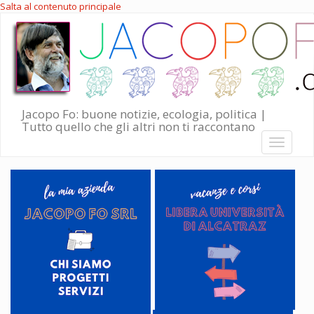
Salta al contenuto principale
Jacopo Fo: buone notizie, ecologia, politica |
Tutto quello che gli altri non ti raccontano
Toggle
navigati