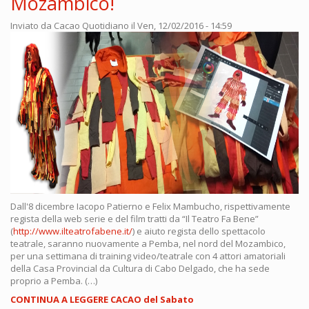
Mozambico!
Inviato da
Cacao Quotidiano
il Ven, 12/02/2016 - 14:59
Dall'8 dicembre Iacopo Patierno e Felix Mambucho, rispettivamente
regista della web serie e del film tratti da “Il Teatro Fa Bene”
(
http://www.ilteatrofabene.it/
) e aiuto regista dello spettacolo
teatrale, saranno nuovamente a Pemba, nel nord del Mozambico,
per una settimana di training video/teatrale con 4 attori amatoriali
della Casa Provincial da Cultura di Cabo Delgado, che ha sede
proprio a Pemba. (…)
CONTINUA A LEGGERE CACAO del Sabato