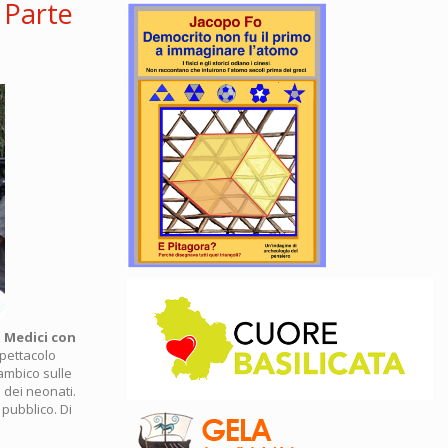
 Parte
e
Medici con
spettacolo
ambico sulle
a dei neonati.
pubblico. Di