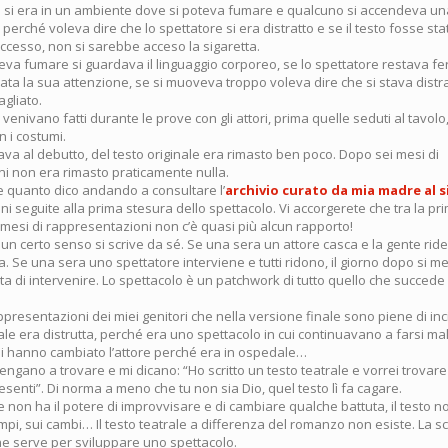
 si era in un ambiente dove si poteva fumare e qualcuno si accendeva una
o perché voleva dire che lo spettatore si era distratto e se il testo fosse st
cesso, non si sarebbe acceso la sigaretta.
eva fumare si guardava il linguaggio corporeo, se lo spettatore restava fe
rata la sua attenzione, se si muoveva troppo voleva dire che si stava distr
gliato.
i venivano fatti durante le prove con gli attori, prima quelle seduti al tavolo,
 i costumi.
va al debutto, del testo originale era rimasto ben poco. Dopo sei mesi di
i non era rimasto praticamente nulla.
re quanto dico andando a consultare l’
archivio curato da mia madre al s
oni seguite alla prima stesura dello spettacolo. Vi accorgerete che tra la pr
 mesi di rappresentazioni non c’è quasi più alcun rapporto!
 un certo senso si scrive da sé. Se una sera un attore casca e la gente ride
ta. Se una sera uno spettatore interviene e tutti ridono, il giorno dopo si me
nta di intervenire. Lo spettacolo è un patchwork di tutto quello che succede
ppresentazioni dei miei genitori che nella versione finale sono piene di inci
ziale era distrutta, perché era uno spettacolo in cui continuavano a farsi mal
i hanno cambiato l’attore perché era in ospedale…
engano a trovare e mi dicano: “Ho scritto un testo teatrale e vorrei trova
senti”. Di norma a meno che tu non sia Dio, quel testo lì fa cagare.
ore non ha il potere di improvvisare e di cambiare qualche battuta, il testo no
ampi, sui cambi… Il testo teatrale a differenza del romanzo non esiste. La sc
e serve per sviluppare uno spettacolo.