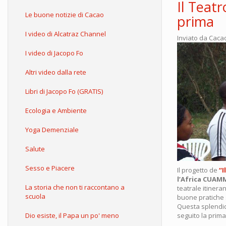
Il Teat
Le buone notizie di Cacao
prima
I video di Alcatraz Channel
Inviato da
Caca
I video di Jacopo Fo
Altri video dalla rete
Libri di Jacopo Fo (GRATIS)
Ecologia e Ambiente
Yoga Demenziale
Salute
Sesso e Piacere
Il progetto de
“I
l’Africa CUAM
La storia che non ti raccontano a
teatrale itiner
scuola
buone pratiche s
Questa splendid
Dio esiste, il Papa un po' meno
seguito la prima