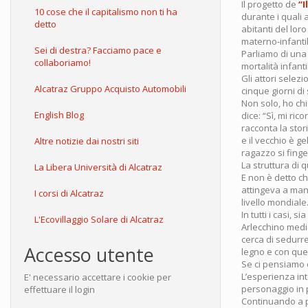
Il progetto de
“I
10 cose che il capitalismo non ti ha
durante i quali
detto
abitanti del lor
materno-infantil
Sei di destra? Facciamo pace e
Parliamo di una 
collaboriamo!
mortalità infanti
Gli attori selezi
Alcatraz Gruppo Acquisto Automobili
cinque giorni di 
Non solo, ho chi
English Blog
dice: “Sì, mi ri
racconta la sto
e il vecchio è ge
Altre notizie dai nostri siti
ragazzo si finge
La struttura di 
La Libera Università di Alcatraz
E non è detto ch
attingeva a mani
I corsi di Alcatraz
livello mondiale.
In tutti i casi, s
L'Ecovillaggio Solare di Alcatraz
Arlecchino medi
cerca di sedurr
Accesso utente
legno e con ques
Se ci pensiamo 
L’esperienza int
E' necessario accettare i cookie per
personaggio in pa
effettuare il login
Continuando a p