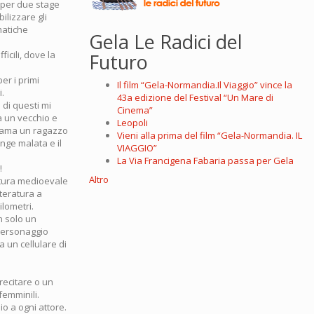
 per due stage
lizzare gli
matiche
Gela Le Radici del
icili, dove la
Futuro
per i primi
Il film “Gela-Normandia.Il Viaggio” vince la
i.
43a edizione del Festival “Un Mare di
 di questi mi
Cinema”
za un vecchio e
Leopoli
i ama un ragazzo
Vieni alla prima del film “Gela-Normandia. IL
inge malata e il
VIAGGIO”
La Via Francigena Fabaria passa per Gela
!
Altro
ultura medioevale
tteratura a
ilometri.
on solo un
personaggio
 un cellulare di
recitare o un
femminili.
o a ogni attore.