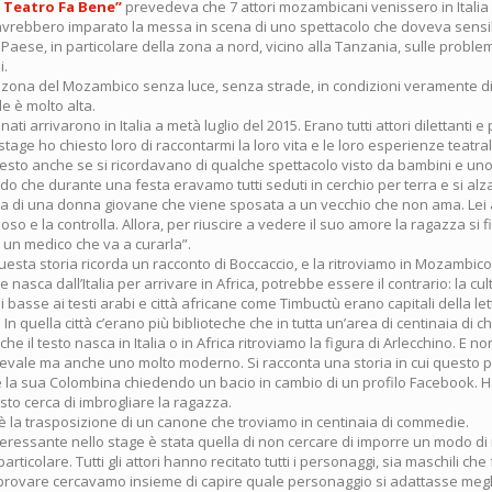
l Teatro Fa Bene”
prevedeva che 7 attori mozambicani venissero in Italia
 avrebbero imparato la messa in scena di uno spettacolo che doveva sensibi
o Paese, in particolare della zona a nord, vicino alla Tanzania, sulle proble
i.
zona del Mozambico senza luce, senza strade, in condizioni veramente diff
le è molto alta.
onati arrivarono in Italia a metà luglio del 2015. Erano tutti attori dilettanti e 
stage ho chiesto loro di raccontarmi la loro vita e le loro esperienze teatral
esto anche se si ricordavano di qualche spettacolo visto da bambini e uno
cordo che durante una festa eravamo tutti seduti in cerchio per terra e si al
ria di una donna giovane che viene sposata a un vecchio che non ama. Le
loso e la controlla. Allora, per riuscire a vedere il suo amore la ragazza si f
 un medico che va a curarla”.
questa storia ricorda un racconto di Boccaccio, e la ritroviamo in Mozambico
e nasca dall’Italia per arrivare in Africa, potrebbe essere il contrario: la c
 basse ai testi arabi e città africane come Timbuctù erano capitali della le
 In quella città c’erano più biblioteche che in tutta un’area di centinaia di ch
ia che il testo nasca in Italia o in Africa ritroviamo la figura di Arlecchino. E n
evale ma anche uno molto moderno. Si racconta una storia in cui questo 
e la sua Colombina chiedendo un bacio in cambio di un profilo Facebook. Ha
to cerca di imbrogliare la ragazza.
è la trasposizione di un canone che troviamo in centinaia di commedie.
eressante nello stage è stata quella di non cercare di imporre un modo di 
rticolare. Tutti gli attori hanno recitato tutti i personaggi, sia maschili che 
rovare cercavamo insieme di capire quale personaggio si adattasse megli