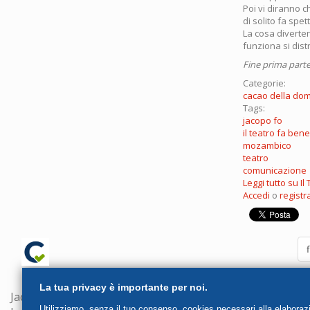
Poi vi diranno c
di solito fa sp
La cosa diverten
funziona si distr
Fine prima part
Categorie:
cacao della do
Tags:
jacopo fo
il teatro fa bene
mozambico
teatro
comunicazione
Leggi tutto
su Il
Accedi
o
registra
f
La tua privacy è importante per noi.
Jacopo Fo srl
Utilizziamo, senza il tuo consenso, cookies necessari alla elaborazion