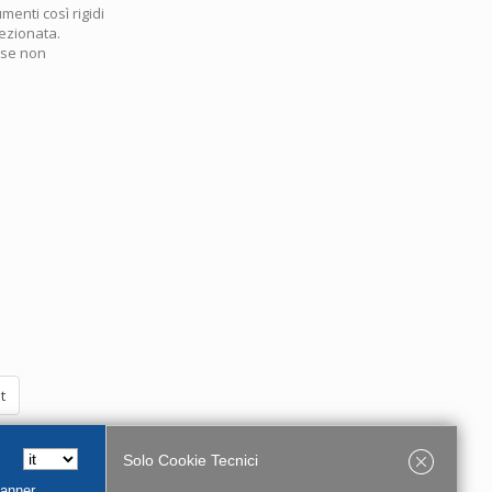
menti così rigidi
ezionata.
 se non
t
Solo Cookie Tecnici
Banner,