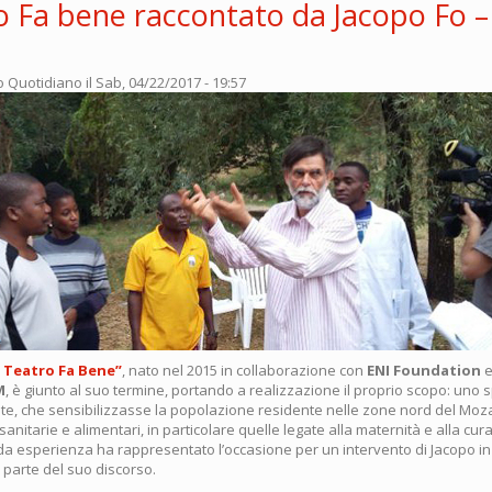
ro Fa bene raccontato da Jacopo Fo –
o Quotidiano
il Sab, 04/22/2017 - 19:57
l Teatro Fa Bene”
, nato nel 2015 in collaborazione con
ENI Foundation
M
, è giunto al suo termine, portando a realizzazione il proprio scopo: uno 
ante, che sensibilizzasse la popolazione residente nelle zone nord del Moz
anitarie e alimentari, in particolare quelle legate alla maternità e alla cur
a esperienza ha rappresentato l’occasione per un intervento di Jacopo in 
 parte del suo discorso.