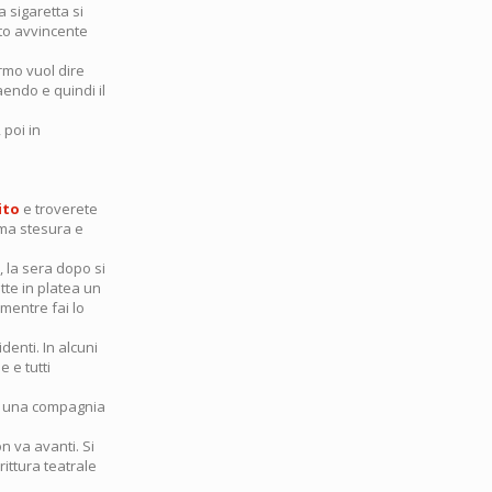
 sigaretta si
ato avvincente
rmo vuol dire
aendo e quindi il
 poi in
ito
e troverete
ima stesura e
, la sera dopo si
tte in platea un
 mentre fai lo
denti. In alcuni
e e tutti
re una compagnia
n va avanti. Si
rittura teatrale