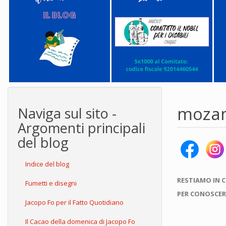
moza
Naviga sul sito -
Argomenti principali
del blog
Indice del blog
RESTIAMO IN 
Fumetti e disegni
PER CONOSCER
Jacopo Fo per il Fatto Quotidiano
Il Cacao della domenica di Jacopo Fo