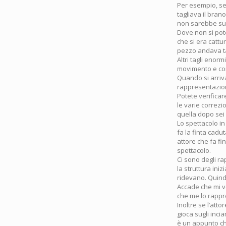
Per esempio, se
tagliava il bran
non sarebbe suc
Dove non si pot
che si era cattu
pezzo andava ta
Altri tagli enorm
movimento e con
Quando si arriva
rappresentazion
Potete verifica
le varie correzi
quella dopo sei
Lo spettacolo in
fa la finta cadu
attore che fa fi
spettacolo.
Ci sono degli ra
la struttura ini
ridevano. Quind
Accade che mi v
che me lo rappre
Inoltre se l’att
gioca sugli inci
è un appunto ch