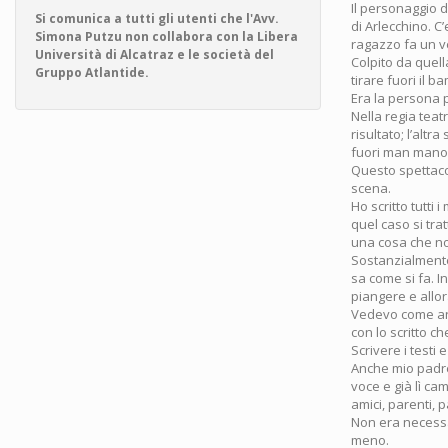
Il personaggio de
Si comunica a tutti gli utenti che l'Avv.
di Arlecchino. 
Simona Putzu non collabora con la Libera
ragazzo fa un ve
Università di Alcatraz e le società del
Colpito da quell
Gruppo Atlantide.
tirare fuori il 
Era la persona 
Nella regia teat
risultato; l’alt
fuori man mano 
Questo spettacol
scena.
Ho scritto tutti 
quel caso si trat
una cosa che n
Sostanzialmente 
sa come si fa. I
piangere e allor
Vedevo come and
con lo scritto c
Scrivere i testi e
Anche mio padre,
voce e già lì ca
amici, parenti, p
Non era necessar
meno.