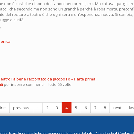
he non è così, che ci sono dei canoni ben precisi, ecc. Ma chi usa quegli stru
ettacoli che secondo me non sono un granchè perché è roba morta, preconf
te del recitare a teatro è che ogni sera è un’esperienza nuova. Si cambia,
ugge e si rifà.
e
menica
 Teatro Fa bene raccontato da Jacopo Fo – Parte prima
ti
per inserire commenti.
letto 66 volte
irst
previous
1
2
3
4
5
6
7
8
next
las
e di analisi statistiche e tecnici per l'utilizzo del sito. Chiudendo il Cookie 