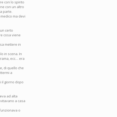
re con lo spirito
one con un altro
a parte.
so medico ma devi
 un certo
ere cosa viene
osa mettere in
olo in scena. In
a trama, ecc… era
e, di quello che
ettermi a
 il giorno dopo
geva ad alta
invitavano a casa
o funzionava o