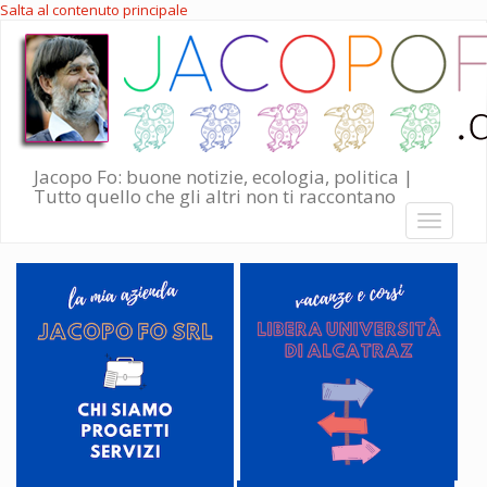
Salta al contenuto principale
Jacopo Fo: buone notizie, ecologia, politica |
Tutto quello che gli altri non ti raccontano
Toggle
navigati