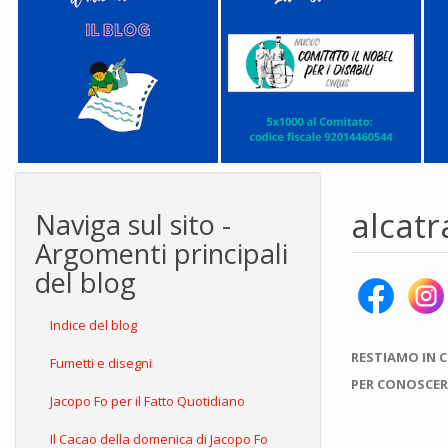
alcatr
Naviga sul sito -
Argomenti principali
del blog
Indice del blog
RESTIAMO IN 
Fumetti e disegni
PER CONOSCER
Jacopo Fo per il Fatto Quotidiano
Il Cacao della domenica di Jacopo Fo