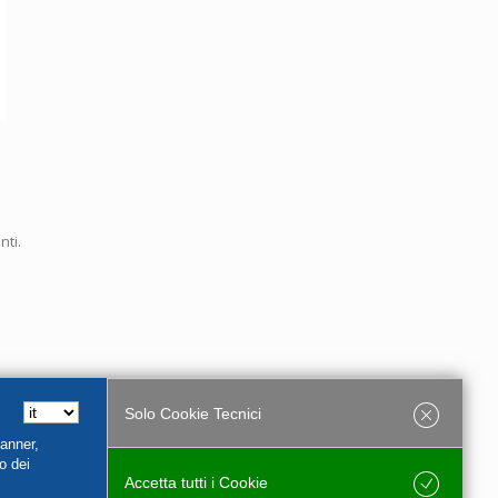
nti.
Solo Cookie Tecnici
Banner,
o dei
Accetta tutti i Cookie
Salva