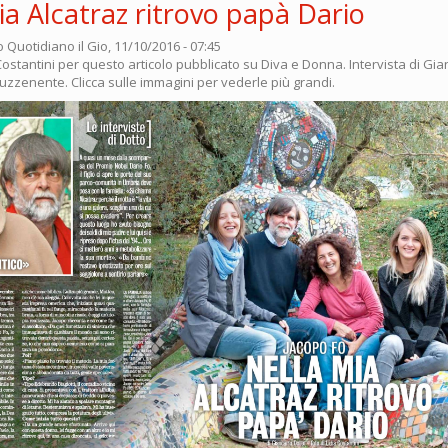
ia Alcatraz ritrovo papà Dario
o Quotidiano
il Gio, 11/10/2016 - 07:45
Costantini per questo articolo pubblicato su Diva e Donna. Intervista di Gia
uzzenente. Clicca sulle immagini per vederle più grandi.