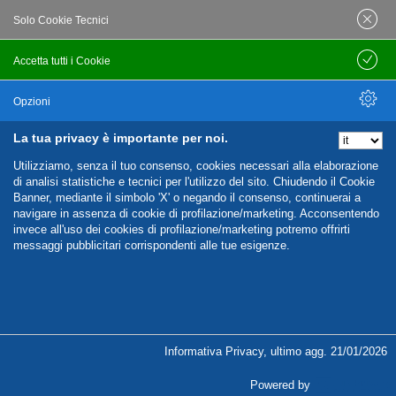
Solo Cookie Tecnici
Accetta tutti i Cookie
Salva
Opzioni
La tua privacy è importante per noi.
Nascondi Opzioni
Utilizziamo, senza il tuo consenso, cookies necessari alla elaborazione
di analisi statistiche e tecnici per l'utilizzo del sito. Chiudendo il Cookie
Banner, mediante il simbolo 'X' o negando il consenso, continuerai a
navigare in assenza di cookie di profilazione/marketing. Acconsentendo
invece all'uso dei cookies di profilazione/marketing potremo offrirti
messaggi pubblicitari corrispondenti alle tue esigenze.
%%CATEGORIES_DETAILS_LIST_TEMPLATE%%
Informativa Privacy
,
ultimo agg.
21/01/2026
Powered by