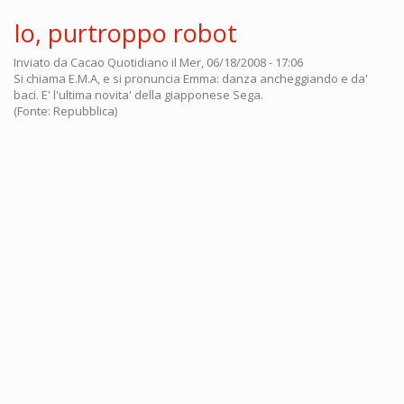
Io, purtroppo robot
Inviato da
Cacao Quotidiano
il Mer, 06/18/2008 - 17:06
Si chiama E.M.A, e si pronuncia Emma: danza ancheggiando e da'
baci. E' l'ultima novita' della giapponese Sega.
(Fonte: Repubblica)