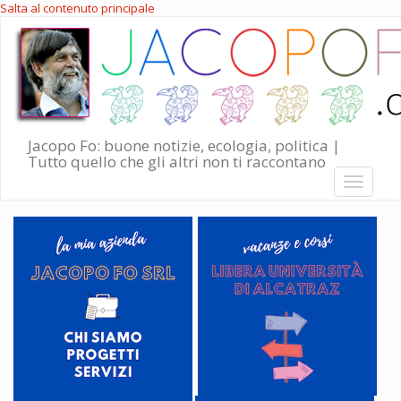
Salta al contenuto principale
Jacopo Fo: buone notizie, ecologia, politica |
Tutto quello che gli altri non ti raccontano
Toggle
navigati