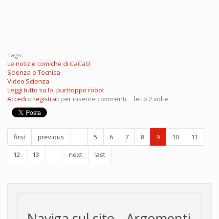
Tags:
Le notizie comiche di CaCaO
Scienza e Tecnica
Video Scienza
Leggi tutto
su Io, purtroppo robot
Accedi
o
registrati
per inserire commenti.
letto 2 volte
first
previous
…
5
6
7
8
9
10
11
12
13
…
next
last
Naviga sul sito - Argomenti