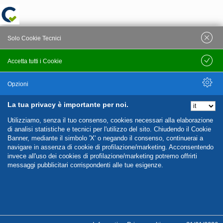
Solo Cookie Tecnici
Accetta tutti i Cookie
Salva
Opzioni
La tua privacy è importante per noi.
Nascondi Opzioni
Utilizziamo, senza il tuo consenso, cookies necessari alla elaborazione
di analisi statistiche e tecnici per l'utilizzo del sito. Chiudendo il Cookie
Banner, mediante il simbolo 'X' o negando il consenso, continuerai a
navigare in assenza di cookie di profilazione/marketing. Acconsentendo
invece all'uso dei cookies di profilazione/marketing potremo offrirti
messaggi pubblicitari corrispondenti alle tue esigenze.
%%CATEGORIES_DETAILS_LIST_TEMPLATE%%