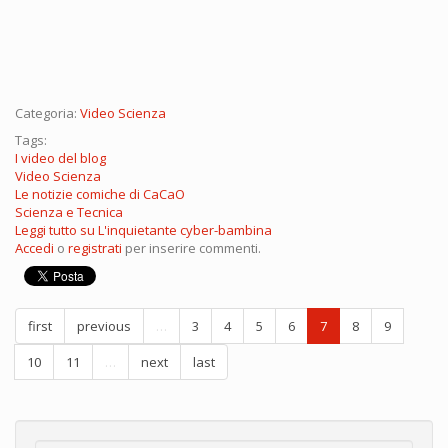
Categoria:
Video Scienza
Tags:
I video del blog
Video Scienza
Le notizie comiche di CaCaO
Scienza e Tecnica
Leggi tutto
su L'inquietante cyber-bambina
Accedi
o
registrati
per inserire commenti.
first
previous
…
3
4
5
6
7
8
9
10
11
…
next
last