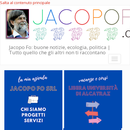
Salta al contenuto principale
Jacopo Fo: buone notizie, ecologia, politica |
Tutto quello che gli altri non ti raccontano
Toggle
navigati