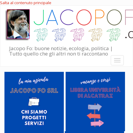
Salta al contenuto principale
Jacopo Fo: buone notizie, ecologia, politica |
Tutto quello che gli altri non ti raccontano
Toggle
navigati