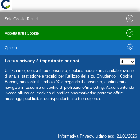
Solo Cookie Tecnici
Accetta tutti i Cookie
Salva
Opzioni
La tua privacy è importante per noi.
Nascondi Opzioni
Utilizziamo, senza il tuo consenso, cookies necessari alla elaborazione
di analisi statistiche e tecnici per l'utilizzo del sito. Chiudendo il Cookie
Banner, mediante il simbolo 'X' o negando il consenso, continuerai a
navigare in assenza di cookie di profilazione/marketing. Acconsentendo
invece all'uso dei cookies di profilazione/marketing potremo offrirti
messaggi pubblicitari corrispondenti alle tue esigenze.
%%CATEGORIES_DETAILS_LIST_TEMPLATE%%
Informativa Privacy
,
ultimo agg.
21/01/2026