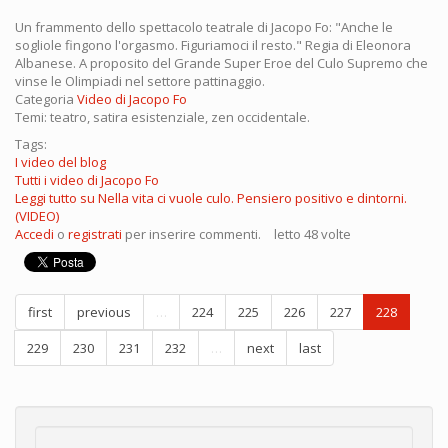
Un frammento dello spettacolo teatrale di Jacopo Fo: "Anche le
sogliole fingono l'orgasmo. Figuriamoci il resto." Regia di Eleonora
Albanese. A proposito del Grande Super Eroe del Culo Supremo che
vinse le Olimpiadi nel settore pattinaggio.
Categoria
Video di Jacopo Fo
Temi: teatro, satira esistenziale, zen occidentale.
Tags:
I video del blog
Tutti i video di Jacopo Fo
Leggi tutto
su Nella vita ci vuole culo. Pensiero positivo e dintorni.
(VIDEO)
Accedi
o
registrati
per inserire commenti.
letto 48 volte
first
previous
…
224
225
226
227
228
229
230
231
232
…
next
last