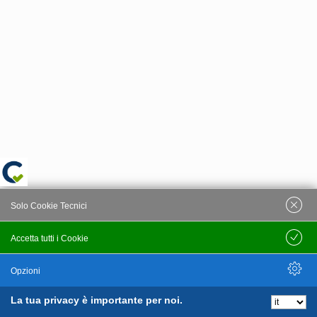
Solo Cookie Tecnici
Accetta tutti i Cookie
Salva
Opzioni
La tua privacy è importante per noi.
Nascondi Opzioni