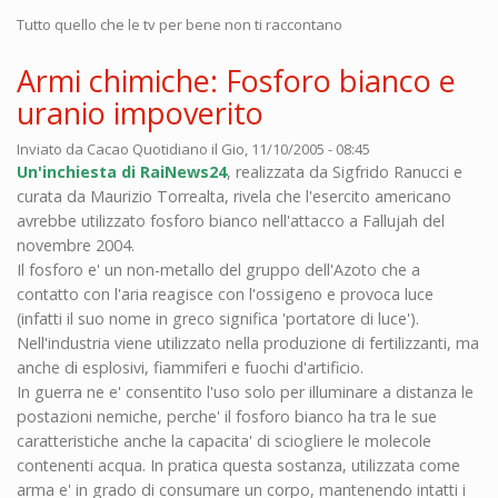
Tutto quello che le tv per bene non ti raccontano
Armi chimiche: Fosforo bianco e
uranio impoverito
Inviato da
Cacao Quotidiano
il Gio, 11/10/2005 - 08:45
Un'inchiesta di RaiNews24
, realizzata da Sigfrido Ranucci e
curata da Maurizio Torrealta, rivela che l'esercito americano
avrebbe utilizzato fosforo bianco nell'attacco a Fallujah del
novembre 2004.
Il fosforo e' un non-metallo del gruppo dell'Azoto che a
contatto con l'aria reagisce con l'ossigeno e provoca luce
(infatti il suo nome in greco significa 'portatore di luce').
Nell'industria viene utilizzato nella produzione di fertilizzanti, ma
anche di esplosivi, fiammiferi e fuochi d'artificio.
In guerra ne e' consentito l'uso solo per illuminare a distanza le
postazioni nemiche, perche' il fosforo bianco ha tra le sue
caratteristiche anche la capacita' di sciogliere le molecole
contenenti acqua. In pratica questa sostanza, utilizzata come
arma e' in grado di consumare un corpo, mantenendo intatti i