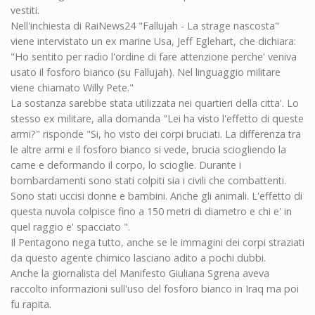
vestiti.
Nell'inchiesta di RaiNews24 "Fallujah - La strage nascosta"
viene intervistato un ex marine Usa, Jeff Eglehart, che dichiara:
"Ho sentito per radio l'ordine di fare attenzione perche' veniva
usato il fosforo bianco (su Fallujah). Nel linguaggio militare
viene chiamato Willy Pete."
La sostanza sarebbe stata utilizzata nei quartieri della citta'. Lo
stesso ex militare, alla domanda "Lei ha visto l'effetto di queste
armi?" risponde "Si, ho visto dei corpi bruciati. La differenza tra
le altre armi e il fosforo bianco si vede, brucia sciogliendo la
carne e deformando il corpo, lo scioglie. Durante i
bombardamenti sono stati colpiti sia i civili che combattenti.
Sono stati uccisi donne e bambini. Anche gli animali. L'effetto di
questa nuvola colpisce fino a 150 metri di diametro e chi e' in
quel raggio e' spacciato ".
Il Pentagono nega tutto, anche se le immagini dei corpi straziati
da questo agente chimico lasciano adito a pochi dubbi.
Anche la giornalista del Manifesto Giuliana Sgrena aveva
raccolto informazioni sull'uso del fosforo bianco in Iraq ma poi
fu rapita.