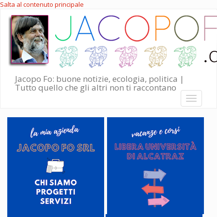
Salta al contenuto principale
Jacopo Fo: buone notizie, ecologia, politica |
Tutto quello che gli altri non ti raccontano
Toggle
navigati