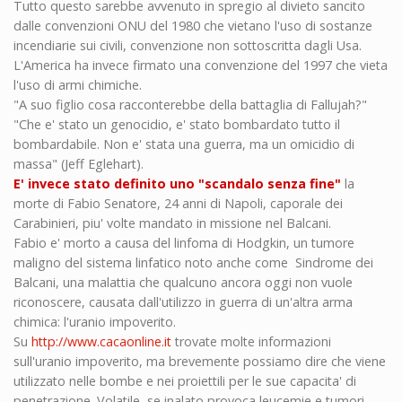
Tutto questo sarebbe avvenuto in spregio al divieto sancito
dalle convenzioni ONU del 1980 che vietano l'uso di sostanze
incendiarie sui civili, convenzione non sottoscritta dagli Usa.
L'America ha invece firmato una convenzione del 1997 che vieta
l'uso di armi chimiche.
"A suo figlio cosa racconterebbe della battaglia di Fallujah?"
"Che e' stato un genocidio, e' stato bombardato tutto il
bombardabile. Non e' stata una guerra, ma un omicidio di
massa" (Jeff Eglehart).
E' invece stato definito uno "scandalo senza fine"
la
morte di Fabio Senatore, 24 anni di Napoli, caporale dei
Carabinieri, piu' volte mandato in missione nel Balcani.
Fabio e' morto a causa del linfoma di Hodgkin, un tumore
maligno del sistema linfatico noto anche come Sindrome dei
Balcani, una malattia che qualcuno ancora oggi non vuole
riconoscere, causata dall'utilizzo in guerra di un'altra arma
chimica: l'uranio impoverito.
Su
http://www.cacaonline.it
trovate molte informazioni
sull'uranio impoverito, ma brevemente possiamo dire che viene
utilizzato nelle bombe e nei proiettili per le sue capacita' di
penetrazione. Volatile, se inalato provoca leucemie e tumori.