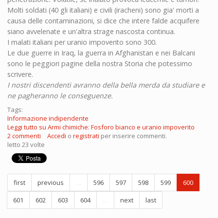
Molti soldati (40 gli italiani) e civili (iracheni) sono gia' morti a
causa delle contaminazioni, si dice che intere falde acquifere
siano avvelenate e un'altra strage nascosta continua.
I malati italiani per uranio impoverito sono 300.
Le due guerre in Iraq, la guerra in Afghanistan e nei Balcani
sono le peggiori pagine della nostra Storia che potessimo
scrivere.
I nostri discendenti avranno della bella merda da studiare e
ne pagheranno le conseguenze.
Tags:
Informazione indipendente
Leggi tutto
su Armi chimiche: Fosforo bianco e uranio impoverito
2 commenti
Accedi
o
registrati
per inserire commenti.
letto 23 volte
first
previous
…
596
597
598
599
600
601
602
603
604
…
next
last