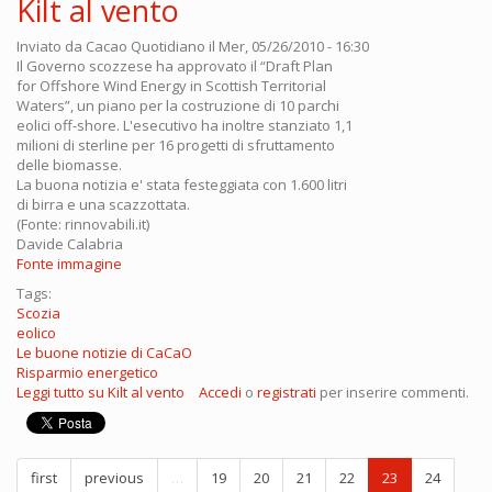
Kilt al vento
Inviato da
Cacao Quotidiano
il Mer, 05/26/2010 - 16:30
Il Governo scozzese ha approvato il “Draft Plan
for Offshore Wind Energy in Scottish Territorial
Waters”, un piano per la costruzione di 10 parchi
eolici off-shore. L'esecutivo ha inoltre stanziato 1,1
milioni di sterline per 16 progetti di sfruttamento
delle biomasse.
La buona notizia e' stata festeggiata con 1.600 litri
di birra e una scazzottata.
(Fonte: rinnovabili.it)
Davide Calabria
Fonte immagine
Tags:
Scozia
eolico
Le buone notizie di CaCaO
Risparmio energetico
Leggi tutto
su Kilt al vento
Accedi
o
registrati
per inserire commenti.
first
previous
…
19
20
21
22
23
24