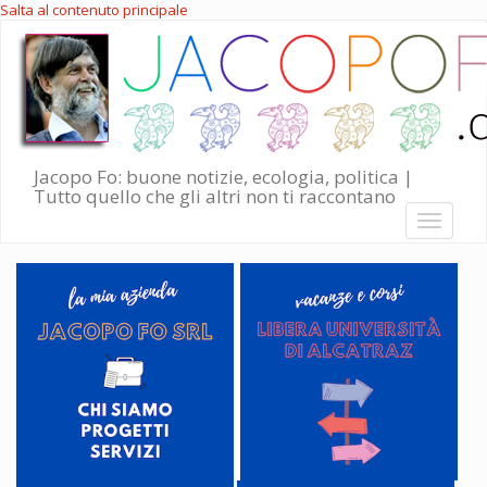
Salta al contenuto principale
Jacopo Fo: buone notizie, ecologia, politica |
Tutto quello che gli altri non ti raccontano
Toggle
navigati