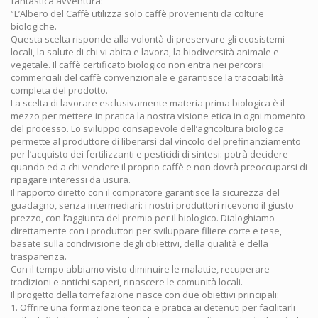
fantastica avventura:
“L’Albero del Caffè utilizza solo caffè provenienti da colture
biologiche.
Questa scelta risponde alla volontà di preservare gli ecosistemi
locali, la salute di chi vi abita e lavora, la biodiversità animale e
vegetale. Il caffè certificato biologico non entra nei percorsi
commerciali del caffè convenzionale e garantisce la tracciabilità
completa del prodotto.
La scelta di lavorare esclusivamente materia prima biologica è il
mezzo per mettere in pratica la nostra visione etica in ogni momento
del processo. Lo sviluppo consapevole dell’agricoltura biologica
permette al produttore di liberarsi dal vincolo del prefinanziamento
per l’acquisto dei fertilizzanti e pesticidi di sintesi: potrà decidere
quando ed a chi vendere il proprio caffè e non dovrà preoccuparsi di
ripagare interessi da usura.
Il rapporto diretto con il compratore garantisce la sicurezza del
guadagno, senza intermediari: i nostri produttori ricevono il giusto
prezzo, con l’aggiunta del premio per il biologico. Dialoghiamo
direttamente con i produttori per sviluppare filiere corte e tese,
basate sulla condivisione degli obiettivi, della qualità e della
trasparenza.
Con il tempo abbiamo visto diminuire le malattie, recuperare
tradizioni e antichi saperi, rinascere le comunità locali.
Il progetto della torrefazione nasce con due obiettivi principali:
1. Offrire una formazione teorica e pratica ai detenuti per facilitarli