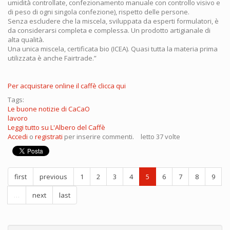
umidità controllate, confezionamento manuale con controllo visivo e
di peso di ogni singola confezione), rispetto delle persone.
Senza escludere che la miscela, sviluppata da esperti formulatori, è
da considerarsi completa e complessa. Un prodotto artigianale di
alta qualità.
Una unica miscela, certificata bio (ICEA). Quasi tutta la materia prima
utilizzata è anche Fairtrade.”
Per acquistare online il caffè clicca qui
Tags:
Le buone notizie di CaCaO
lavoro
Leggi tutto
su L'Albero del Caffè
Accedi
o
registrati
per inserire commenti.
letto 37 volte
first
previous
1
2
3
4
5
6
7
8
9
…
next
last