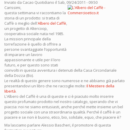
Inviato da
Cacao Quotidiano
il Sab, 09/24/2011 - 09:50
Carissimi,
questa settimana vi raccontiamo la
storia di un prodotto: si tratta di
Caffè o meglio dell'
Albero del Caffè
,
un progetto di Altercoop,
cooperativa sociale nata nel 1985.
La mission principale della
torrefazione è quello di offrire a
persone svantaggiate l’opportunità
di imparare un lavoro
appassionante e utile per il loro
futuro, e per questo sono stati
coinvolti in questa avventura i detenuti della Casa Circondariale
della Dozza (Bo).
Le realtà di questo genere sono numerose e ne abbiamo già parlato
presentandovi un libro che ne raccoglie molte:
Il Mestiere della
libertà
.
L'Albero del Caffè è una di queste e ci è piaciuto molto inserire
questo profumato prodotto nel nostro catalogo, sperando che vi
piaccia: noi ne siamo entusiasti, anche perché mette insieme un bel
progetto sociale con una straordinaria qualità. Perché il caffè è un
piacere e se non è buono, etico, bio, solidale, equo, che piacere è?
Ma lasciamo parlare Alessio Bascheri, il promotore di questa