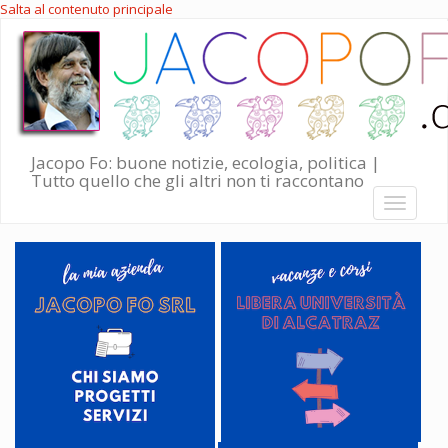
Salta al contenuto principale
Jacopo Fo: buone notizie, ecologia, politica |
Tutto quello che gli altri non ti raccontano
Toggle
navigati