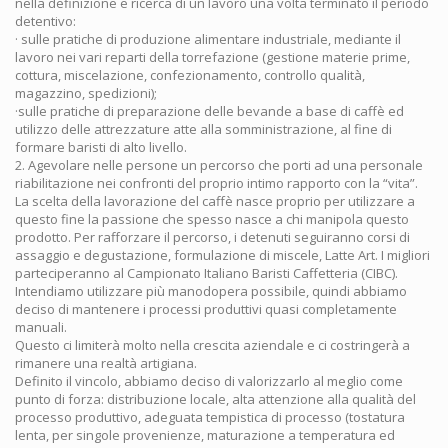
nella definizione e ricerca di un lavoro una volta terminato il periodo
detentivo:
· sulle pratiche di produzione alimentare industriale, mediante il
lavoro nei vari reparti della torrefazione (gestione materie prime,
cottura, miscelazione, confezionamento, controllo qualità,
magazzino, spedizioni);
·sulle pratiche di preparazione delle bevande a base di caffè ed
utilizzo delle attrezzature atte alla somministrazione, al fine di
formare baristi di alto livello.
2. Agevolare nelle persone un percorso che porti ad una personale
riabilitazione nei confronti del proprio intimo rapporto con la “vita”.
La scelta della lavorazione del caffè nasce proprio per utilizzare a
questo fine la passione che spesso nasce a chi manipola questo
prodotto. Per rafforzare il percorso, i detenuti seguiranno corsi di
assaggio e degustazione, formulazione di miscele, Latte Art. I migliori
parteciperanno al Campionato Italiano Baristi Caffetteria (CIBC).
Intendiamo utilizzare più manodopera possibile, quindi abbiamo
deciso di mantenere i processi produttivi quasi completamente
manuali.
Questo ci limiterà molto nella crescita aziendale e ci costringerà a
rimanere una realtà artigiana.
Definito il vincolo, abbiamo deciso di valorizzarlo al meglio come
punto di forza: distribuzione locale, alta attenzione alla qualità del
processo produttivo, adeguata tempistica di processo (tostatura
lenta, per singole provenienze, maturazione a temperatura ed