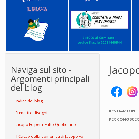
Jacop
Naviga sul sito -
Argomenti principali
del blog
Indice del blog
RESTIAMO IN 
Fumetti e disegni
PER CONOSCER
Jacopo Fo per il Fatto Quotidiano
Il Cacao della domenica di Jacopo Fo