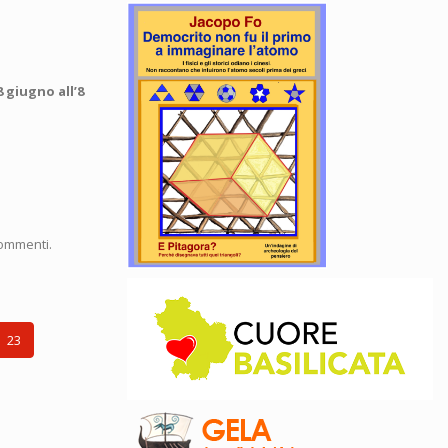
8 giugno all’8
commenti.
23