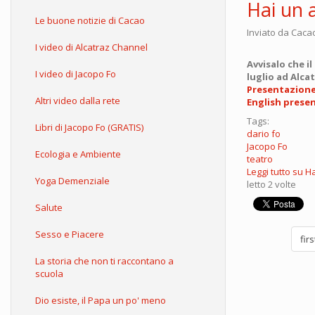
Hai un 
Le buone notizie di Cacao
Inviato da
Caca
I video di Alcatraz Channel
Avvisalo che il
I video di Jacopo Fo
luglio ad Alca
Presentazione 
Altri video dalla rete
English prese
Tags:
Libri di Jacopo Fo (GRATIS)
dario fo
Jacopo Fo
Ecologia e Ambiente
teatro
Leggi tutto
su Ha
Yoga Demenziale
letto 2 volte
Salute
Sesso e Piacere
firs
La storia che non ti raccontano a
scuola
Dio esiste, il Papa un po' meno