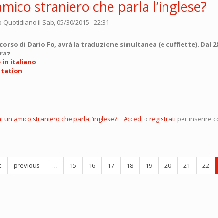
amico straniero che parla l’inglese?
o Quotidiano
il Sab, 05/30/2015 - 22:31
 corso di Dario Fo, avrà la traduzione simultanea (e cuffiette). Dal 2
traz.
in italiano
ntation
i un amico straniero che parla l’inglese?
Accedi
o
registrati
per inserire 
t
previous
…
15
16
17
18
19
20
21
22