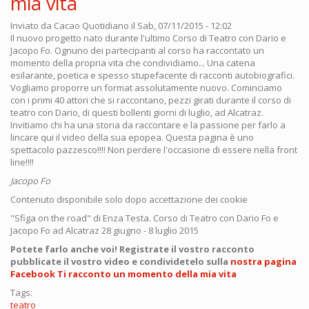
mia vita
Inviato da
Cacao Quotidiano
il Sab, 07/11/2015 - 12:02
Il nuovo progetto nato durante l'ultimo Corso di Teatro con Dario e
Jacopo Fo. Ognuno dei partecipanti al corso ha raccontato un
momento della propria vita che condividiamo... Una catena
esilarante, poetica e spesso stupefacente di racconti autobiografici.
Vogliamo proporre un format assolutamente nuovo. Cominciamo
con i primi 40 attori che si raccontano, pezzi girati durante il corso di
teatro con Dario, di questi bollenti giorni di luglio, ad Alcatraz.
Invitiamo chi ha una storia da raccontare e la passione per farlo a
lincare qui il video della sua epopea. Questa pagina è uno
spettacolo pazzesco!!!! Non perdere l'occasione di essere nella front
line!!!!
Jacopo Fo
Contenuto disponibile solo dopo accettazione dei cookie
"Sfiga on the road" di Enza Testa. Corso di Teatro con Dario Fo e
Jacopo Fo ad Alcatraz 28 giugno - 8 luglio 2015
Potete farlo anche voi! Registrate il vostro racconto
pubblicate il vostro video e condividetelo sulla
nostra pagina
Facebook Ti racconto un momento della mia vita
Tags:
teatro