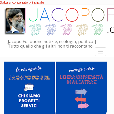
Salta al contenuto principale
Jacopo Fo: buone notizie, ecologia, politica |
Tutto quello che gli altri non ti raccontano
Toggle
navigati