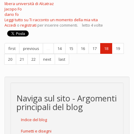
libera università di Alcatraz
Jacopo Fo
dario fo
Leggi tutto
su Ti racconto un momento della mia vita
Accedi
o
registrati
per inserire commenti.
letto 4 volte
first
previous
…
14
15
16
17
18
19
20
21
22
next
last
Naviga sul sito - Argomenti
principali del blog
Indice del blog
Fumetti e disegni