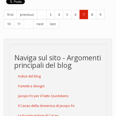
first
previous
…
3
4
5
6
7
8
9
10
11
…
next
last
Naviga sul sito - Argomenti
principali del blog
Indice del blog
Fumetti e disegni
Jacopo Fo per il Fatto Quotidiano
Il Cacao della domenica di Jacopo Fo
Le buone notizie di Cacao