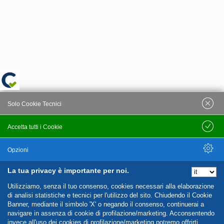
Solo Cookie Tecnici
Accetta tutti i Cookie
Salva
Opzioni
La tua privacy è importante per noi.
Nascondi Opzioni
Utilizziamo, senza il tuo consenso, cookies necessari alla elaborazione
di analisi statistiche e tecnici per l'utilizzo del sito. Chiudendo il Cookie
Banner, mediante il simbolo 'X' o negando il consenso, continuerai a
navigare in assenza di cookie di profilazione/marketing. Acconsentendo
invece all'uso dei cookies di profilazione/marketing potremo offrirti