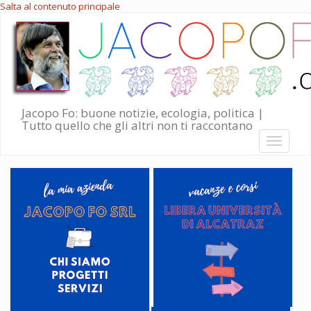
Salta al contenuto principale
Jacopo Fo: buone notizie, ecologia, politica |
Tutto quello che gli altri non ti raccontano
Toggle
navigati