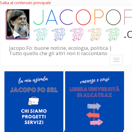
Salta al contenuto principale
Jacopo Fo: buone notizie, ecologia, politica |
Tutto quello che gli altri non ti raccontano
Toggle
navigati