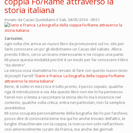
coppia Fo/Rame attraverso la
storia italiana
Inviato da
Cacao Quotidiano
il Sab, 04/05/2014 - 09:51
Carissimi
,
ogni volta che arriva un nuovo libro da promuovere sul ns. sito per
farlo conoscere un po’ gli dedichiamo un Cacao del sabato. Allora
prendo il libro, cerco un brano interessante e ne ricopio una parte.
Mi piace questa modalità perché è un modo per far conoscere il libro
“da dentro”.
La stessa cosa stamattina ho cercato di fare con questo nuovo testo
di Joseph Farrell “
Dario e Franca. La biografia della coppia Fo/Rame
attraverso la storia italiana
”.
Bene, di solito in mezz’ora è tutto pronto, il pezzo copiato, qualche
riga di introduzione e via. Ma questo libro non me lo ha permesso.
Farrel non si limita a raccontare la storia dei Fo ma li inserisce nel
contesto, qualche volta critica, entra nei particolari, non fa semplice
aneddotica.
Mi sono occupata personalmente della biografia dei Fo per l’archivio,
posso dire di conoscerla bene ma qui ho anche trovato dell’altro, le
lunghe chiacchierate con la coppia, la ricerca non solo nell’archivio
così amorevolmente curato da Franca, ma anche dei giornali