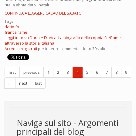
l’Italia abbia dato i natali.
CONTINUA A LEGGERE CACAO DEL SABATO
Tags:
dario fo
franca rame
Leggi tutto
su Dario e Franca. La biografia della coppia Fo/Rame
attraverso la storia italiana
Accedi
o
registrati
per inserire commenti.
letto 30 volte
first
previous
1
2
3
4
5
6
7
8
9
…
next
last
Naviga sul sito - Argomenti
principali del blog