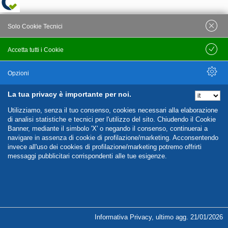
Solo Cookie Tecnici
Accetta tutti i Cookie
Salva
Opzioni
La tua privacy è importante per noi.
Nascondi Opzioni
Utilizziamo, senza il tuo consenso, cookies necessari alla elaborazione
di analisi statistiche e tecnici per l'utilizzo del sito. Chiudendo il Cookie
Banner, mediante il simbolo 'X' o negando il consenso, continuerai a
navigare in assenza di cookie di profilazione/marketing. Acconsentendo
invece all'uso dei cookies di profilazione/marketing potremo offrirti
messaggi pubblicitari corrispondenti alle tue esigenze.
%%CATEGORIES_DETAILS_LIST_TEMPLATE%%
Informativa Privacy
,
ultimo agg.
21/01/2026