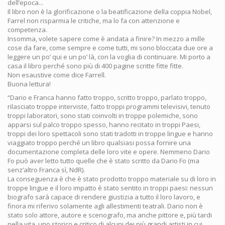
dell’epoca...
Il libro non è la glorificazione o la beatificazione della coppia Nobel,
Farrel non risparmia le critiche, ma lo fa con attenzione e
competenza.
Insomma, volete sapere come è andata a finire? In mezzo a mille
cose da fare, come sempre e come tutti, mi sono bloccata due ore a
leggere un po’ qui e un po’ là, con la voglia di continuare. Mi porto a
casa il libro perché sono più di 400 pagine scritte fitte fitte.
Non esaustive come dice Farrell.
Buona lettura!
“Dario e Franca hanno fatto troppo, scritto troppo, parlato troppo,
rilasciato troppe interviste, fatto troppi programmi televisivi, tenuto
troppi laboratori, sono stati coinvolti in troppe polemiche, sono
apparsi sul palco troppo spesso, hanno recitato in troppi Paesi,
troppi dei loro spettacoli sono stati tradotti in troppe lingue e hanno
viaggiato troppo perché un libro qualsiasi possa fornire una
documentazione completa delle loro vite e opere. Nemmeno Dario
Fo può aver letto tutto quelle che è stato scritto da Dario Fo (ma
senz’altro Franca sì, NdR).
La conseguenza è che è stato prodotto troppo materiale su di loro in
troppe lingue e il loro impatto è stato sentito in troppi paesi: nessun
biografo sarà capace di rendere giustizia a tutto il loro lavoro, e
finora mi riferivo solamente agli allestimenti teatrali. Dario non è
stato solo attore, autore e scenografo, ma anche pittore e, più tardi
nella vita, uno storico e critico di alcuni dei più grandi artisti in cui