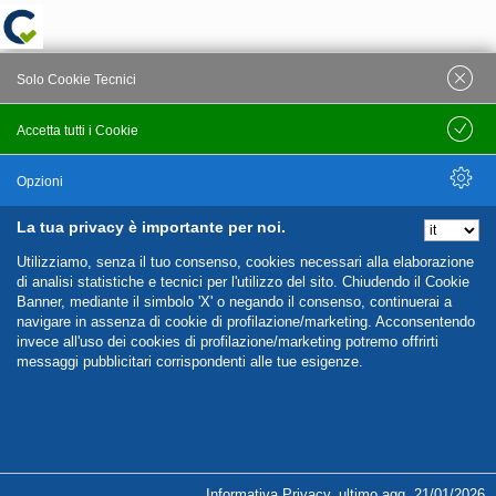
Solo Cookie Tecnici
Accetta tutti i Cookie
Salva
Opzioni
La tua privacy è importante per noi.
Nascondi Opzioni
Utilizziamo, senza il tuo consenso, cookies necessari alla elaborazione
di analisi statistiche e tecnici per l'utilizzo del sito. Chiudendo il Cookie
Banner, mediante il simbolo 'X' o negando il consenso, continuerai a
navigare in assenza di cookie di profilazione/marketing. Acconsentendo
invece all'uso dei cookies di profilazione/marketing potremo offrirti
messaggi pubblicitari corrispondenti alle tue esigenze.
%%CATEGORIES_DETAILS_LIST_TEMPLATE%%
Informativa Privacy
,
ultimo agg.
21/01/2026