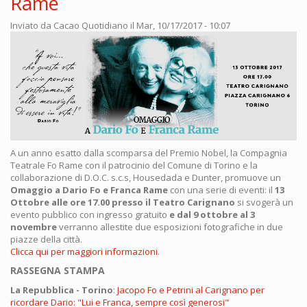
Rame
Inviato da
Cacao Quotidiano
il Mar, 10/17/2017 - 10:07
A un anno esatto dalla scomparsa del Premio Nobel, la Compagnia
Teatrale Fo Rame con il patrocinio del Comune di Torino e la
collaborazione di D.O.C. s.c.s, Housedada e Dunter, promuove un
Omaggio a Dario Fo e Franca Rame
con una serie di eventi: il
13
Ottobre alle ore 17.00 presso il Teatro Carignano
si svogerà un
evento pubblico con ingresso gratuito
e dal 9 ottobre al 3
novembre
verranno allestite due esposizioni fotografiche in due
piazze della città.
C
licca qui per maggiori informazioni
.
RASSEGNA STAMPA
La Repubblica - Torino
:
Jacopo Fo e Petrini al Carignano per
ricordare Dario: "Lui e Franca, sempre così generosi"