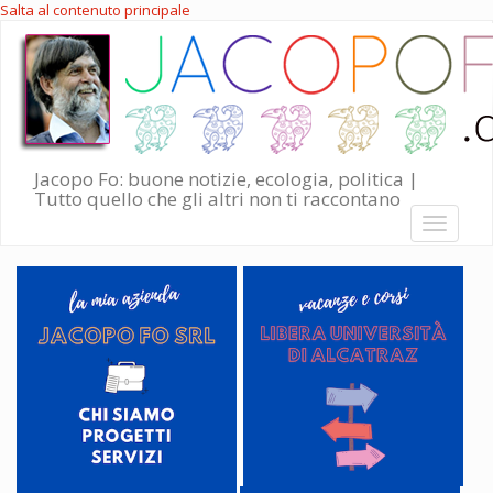
Salta al contenuto principale
Jacopo Fo: buone notizie, ecologia, politica |
Tutto quello che gli altri non ti raccontano
Toggle
navigati