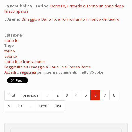
La Repubblica - Torino
:
Dario Fo, il ricordo a Torino un anno dopo
la scomparsa
L'Arena:
Omaggio a Dario Fo: a Torino riunito il mondo del teatro
Categorie:
dario fo
Tags:
torino
evento
dario fo e franca rame
Leggi tutto
su Omaggio a Dario Fo e Franca Rame
Accedi
o
registrati
per inserire commenti.
letto 76 volte
first
previous
…
2
3
4
5
6
7
8
9
10
…
next
last