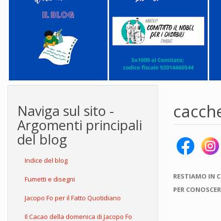
cacch
Naviga sul sito -
Argomenti principali
del blog
Indice del blog
RESTIAMO IN 
Fumetti e disegni
PER CONOSCER
Jacopo Fo per il Fatto Quotidiano
Il Cacao della domenica di Jacopo Fo