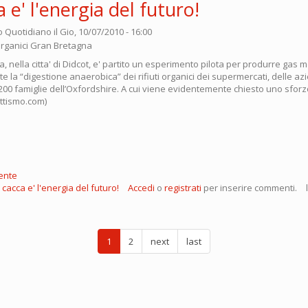
 e' l'energia del futuro!
o Quotidiano
il Gio, 10/07/2010 - 16:00
, nella citta' di Didcot, e' partito un esperimento pilota per produrre gas
e la “digestione anaerobica” dei rifiuti organici dei supermercati, delle az
 200 famiglie dell’Oxfordshire. A cui viene evidentemente chiesto uno sforzo
ettismo.com)
ente
cacca e' l'energia del futuro!
Accedi
o
registrati
per inserire commenti.
1
2
next
last