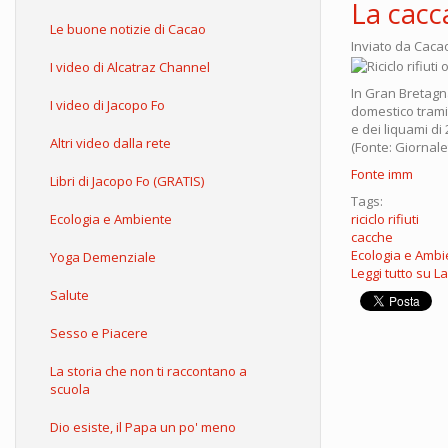
La cacca
Le buone notizie di Cacao
Inviato da
Caca
I video di Alcatraz Channel
In Gran Bretagna
I video di Jacopo Fo
domestico tramit
e dei liquami di
Altri video dalla rete
(Fonte: Giornal
Fonte imm
Libri di Jacopo Fo (GRATIS)
Tags:
riciclo rifiuti
Ecologia e Ambiente
cacche
Ecologia e Ambi
Yoga Demenziale
Leggi tutto
su La 
Salute
Sesso e Piacere
La storia che non ti raccontano a
scuola
Dio esiste, il Papa un po' meno