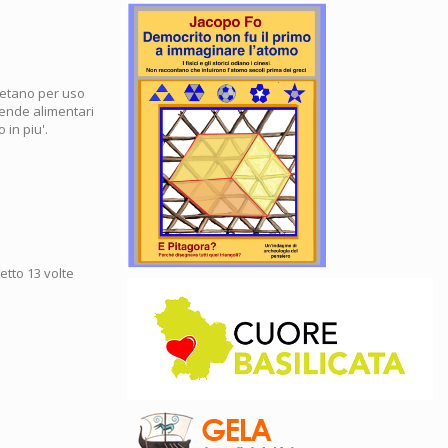
 metano per uso
iende alimentari
 in piu'.
letto 13 volte