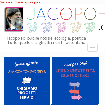
Salta al contenuto principale
Jacopo Fo: buone notizie, ecologia, politica |
Tutto quello che gli altri non ti raccontano
Toggle
navigati