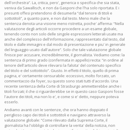
dell'orchestra”. La, critica, pero', generica o specifica che sia stata,
veniva da Sawallisch, e non da Gasponi che l'ha solo riportata. E i
presunti offesi pretendono di desumerla “dal tenore di titoli e
sottotitoli”, a quanto pare, e non dal testo. Meno male che la
sentenza denota una visione meno ristretta, poiche' afferma: “Nella
valutazione degli articoli occorre procedere a un esame globale,
tenendo conto non solo delle singole espressioni letterali usate ma
anche del complesso dell'informazione, rappresentato dal testo, dal
titolo e dalle immagini e dal modo di presentazione e piu' in generale
del linguaggio usato dall'autore”. Solo che tale valutazione globale
finisce per accusare, incredibilmente, il giornalista. Vediamo come: la
sentenza di primo grado (confermata in appello) recita: “in ordine al
tenore dell'articolo deve rilevarsi la falsita' del contenuto specifico
del titolo e del sottotitolo”. Giusto. In effetti il titolo, quello di prima
pagina, e' certamente censurabile: eccessivo, molto forzato, un
commentaccio da foyer, su questo sono stati tutti d'accordo. Una
recente sentenza della Corte di Strasburgo ammetterebbe anche i
titoli forzati; il che ci riguarderebbe se in questo caso Gasponi fosse
l'autore dei titoli, ma non lo e', e come si e' detto, neppure poteva
esserlo.
Andiamo avanti con le sentenze, che ora hanno doppiato il
periglioso capo dei titoli e sottotitoli e navigano attraverso la
valutazione globale: “Come rilevato dalla Suprema Corte, il
giornalista ha l'obbligo di controllare la verita' della notizia, non