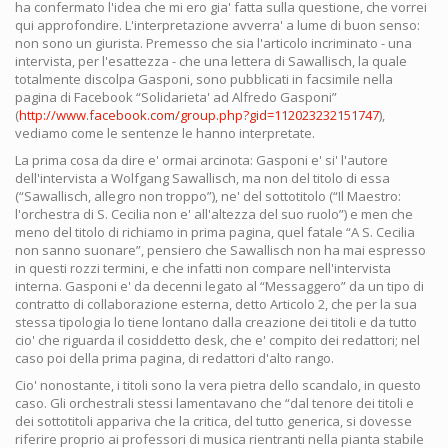
ha confermato l'idea che mi ero gia' fatta sulla questione, che vorrei
qui approfondire. L'interpretazione avverra' a lume di buon senso:
non sono un giurista. Premesso che sia l'articolo incriminato - una
intervista, per l'esattezza - che una lettera di Sawallisch, la quale
totalmente discolpa Gasponi, sono pubblicati in facsimile nella
pagina di Facebook “Solidarieta' ad Alfredo Gasponi”
(
http://www.facebook.com/group.php?gid=112023232151747
),
vediamo come le sentenze le hanno interpretate.
La prima cosa da dire e' ormai arcinota: Gasponi e' si' l'autore
dell'intervista a Wolfgang Sawallisch, ma non del titolo di essa
(“Sawallisch, allegro non troppo”), ne' del sottotitolo (“Il Maestro:
l'orchestra di S. Cecilia non e' all'altezza del suo ruolo”) e men che
meno del titolo di richiamo in prima pagina, quel fatale “A S. Cecilia
non sanno suonare”, pensiero che Sawallisch non ha mai espresso
in questi rozzi termini, e che infatti non compare nell'intervista
interna. Gasponi e' da decenni legato al “Messaggero” da un tipo di
contratto di collaborazione esterna, detto Articolo 2, che per la sua
stessa tipologia lo tiene lontano dalla creazione dei titoli e da tutto
cio' che riguarda il cosiddetto desk, che e' compito dei redattori; nel
caso poi della prima pagina, di redattori d'alto rango.
Cio' nonostante, i titoli sono la vera pietra dello scandalo, in questo
caso. Gli orchestrali stessi lamentavano che “dal tenore dei titoli e
dei sottotitoli appariva che la critica, del tutto generica, si dovesse
riferire proprio ai professori di musica rientranti nella pianta stabile