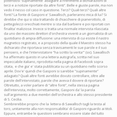
potendosi 'supinamente' adagiare a riferimenti a dichiarazioni di
terzi e a notizie riportate da altre fonti”. Belle e giuste parole, ma non
vedo il nesso col caso in questione. Terzi? Quali terzi? Quali altre
fonti? La fonte di Gasponi e' Sawallisch, parleranno mica di lui? Si
direbbe che qui si stia trattando di chiacchiere di pianerottolo, di
pettegolezzi orecchiati mentre si sta dal barbiere e poi riportati con
finalita' maliziose. Invece si tratta una normale intervista rilasciata
da uno dei massimi direttori d'orchestra viventi a un giornalista di un
quotidiano di ampia diffusione: una intervista di cui esiste il nastro
magnetico registrato, e a proposito della quale il Maestro stesso ha
dichiarato che riportava senza travisamenti le sue parole e il suo
pensiero, e che l'intervistatore “ha scritto la verita'” (sic). Sawallisch
ha affermato questo in una lettera autografa, scritta nel suo
impeccabile italiano, riprodotta nella pagina di Facebook sopra
citata, e che gia' e' stata pubblicata su un quotidiano nello scorso
aprile. Dov'e' quindi che Gasponi si sarebbe “supinamente”
adagiato? Quali altre fonti avrebbe dovuto controllare, oltre alle
parole dell'intervistato, parole che aveva il dovere di riportare?
Oltretutto, a voler parlare di “altre fonti”, nella stessa pagina
dell'intervista, molto correttamente, Gasponi da' la parola
sull'argomento a due membri dell'orchestra e allo stesso presidente
di S. Cecilia.
Sembrerebbe proprio che la lettera di Sawallisch tagli la testa al
toro, unitamente alla non responsabilita' di Gasponi riguardo ai titoli.
Eppure, entrambe le questioni sembrano essere state del tutto