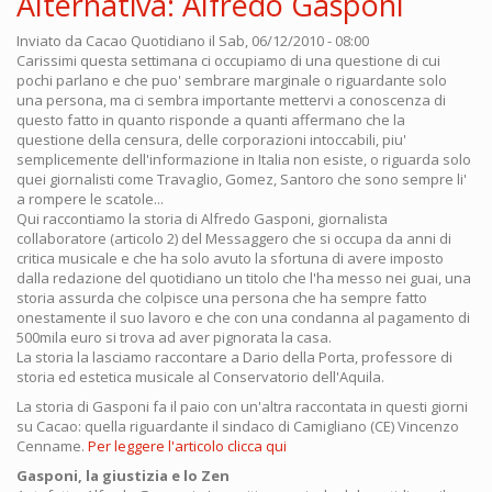
Alternativa: Alfredo Gasponi
Inviato da
Cacao Quotidiano
il Sab, 06/12/2010 - 08:00
Carissimi questa settimana ci occupiamo di una questione di cui
pochi parlano e che puo' sembrare marginale o riguardante solo
una persona, ma ci sembra importante mettervi a conoscenza di
questo fatto in quanto risponde a quanti affermano che la
questione della censura, delle corporazioni intoccabili, piu'
semplicemente dell'informazione in Italia non esiste, o riguarda solo
quei giornalisti come Travaglio, Gomez, Santoro che sono sempre li'
a rompere le scatole...
Qui raccontiamo la storia di Alfredo Gasponi, giornalista
collaboratore (articolo 2) del Messaggero che si occupa da anni di
critica musicale e che ha solo avuto la sfortuna di avere imposto
dalla redazione del quotidiano un titolo che l'ha messo nei guai, una
storia assurda che colpisce una persona che ha sempre fatto
onestamente il suo lavoro e che con una condanna al pagamento di
500mila euro si trova ad aver pignorata la casa.
La storia la lasciamo raccontare a Dario della Porta, professore di
storia ed estetica musicale al Conservatorio dell'Aquila.
La storia di Gasponi fa il paio con un'altra raccontata in questi giorni
su Cacao: quella riguardante il sindaco di Camigliano (CE) Vincenzo
Cenname.
Per leggere l'articolo clicca qui
Gasponi, la giustizia e lo Zen