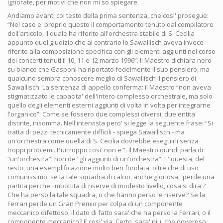
ignorate, per motivi che non mi so spiegare.
Andiamo avanti col testo della prima sentenza, che cosi' prosegue:
“Nel caso e' proprio questo il comportamento tenuto dal compilatore
dell'articolo, il quale ha riferito all'orchestra stabile di S. Cecilia
appunto quel giudizio che al contrario lo Sawallisch aveva invece
riferito alla composizione specifica con gli elementi aggiunti nel corso
dei concerti tenuti il 10, 11 e 12 marzo 1996”. Il Maestro dichiara nero
su bianco che Gasponi ha riportato fedelmente il suo pensiero, ma
qualcuno sembra conoscere meglio di Sawallisch il pensiero di
Sawallisch. La sentenza di appello conferma: il Maestro “non aveva
stigmatizzato le capacita' dell'intero complesso orchestrale, ma solo
quello degli elementi esterni aggiunti di volta in volta per integrarne
l'organico”. Come se fossero due complessi diversi, due entita'
distinte, insomma. Nell'intervista pero' si legge la seguente frase: “Si
tratta di pezzi tecnicamente difficili - spiega Sawallisch - ma
un'orchestra come quella di S. Cecilia dovrebbe eseguirli senza
troppi problemi. Purtroppo cosi' non e'”. Il Maestro quindi parla di
“un'orchestra”: non de “gli aggiunti di un'orchestra”. E' questa, del
resto, una esemplificazione molto ben fondata, oltre che di uso
comunissimo: se la tale squadra di calcio, anche gloriosa, perde una
partita perche' imbottita di riserve di modesto livello, cosa si dira'?
Che ha perso la tale squadra, o che hanno perso le riserve? Se la
Ferrari perde un Gran Premio per colpa di un componente
meccanico difettoso, il dato di fatto sara' che ha perso la Ferrari, o il
componente meccanico? E cosi' via. Certo, sara' piu' che doveroso