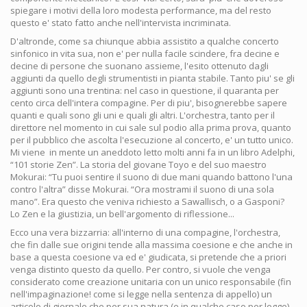
spiegare i motivi della loro modesta performance, ma del resto
questo e' stato fatto anche nell'intervista incriminata.
D'altronde, come sa chiunque abbia assistito a qualche concerto
sinfonico in vita sua, non e' per nulla facile scindere, fra decine e
decine di persone che suonano assieme, l'esito ottenuto dagli
aggiunti da quello degli strumentisti in pianta stabile. Tanto piu' se gli
aggiunti sono una trentina: nel caso in questione, il quaranta per
cento circa dell'intera compagine. Per di piu', bisognerebbe sapere
quanti e quali sono gli uni e quali gli altri. L'orchestra, tanto per il
direttore nel momento in cui sale sul podio alla prima prova, quanto
per il pubblico che ascolta l'esecuzione al concerto, e' un tutto unico.
Mi viene in mente un aneddoto letto molti anni fa in un libro Adelphi,
“101 storie Zen”. La storia del giovane Toyo e del suo maestro
Mokurai: “Tu puoi sentire il suono di due mani quando battono l'una
contro l'altra” disse Mokurai. “Ora mostrami il suono di una sola
mano”. Era questo che veniva richiesto a Sawallisch, o a Gasponi?
Lo Zen e la giustizia, un bell'argomento di riflessione...
Ecco una vera bizzarria: all'interno di una compagine, l'orchestra,
che fin dalle sue origini tende alla massima coesione e che anche in
base a questa coesione va ed e' giudicata, si pretende che a priori
venga distinto questo da quello. Per contro, si vuole che venga
considerato come creazione unitaria con un unico responsabile (fin
nell'impaginazione! come si legge nella sentenza di appello) un
articolo di giornale che per sua natura (e in qualche caso per legge)