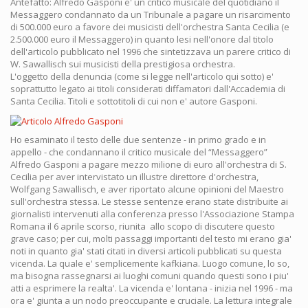
Antefatto: Alfredo Gasponi e' un critico musicale del quotidiano il
Messaggero condannato da un Tribunale a pagare un risarcimento
di 500.000 euro a favore dei musicisti dell'orchestra Santa Cecilia (e
2.500.000 euro il Messaggero) in quanto lesi nell'onore dal titolo
dell'articolo pubblicato nel 1996 che sintetizzava un parere critico di
W. Sawallisch sui musicisti della prestigiosa orchestra.
L'oggetto della denuncia (come si legge nell'articolo qui sotto) e'
soprattutto legato ai titoli considerati diffamatori dall'Accademia di
Santa Cecilia. Titoli e sottotitoli di cui non e' autore Gasponi.
Ho esaminato il testo delle due sentenze - in primo grado e in
appello - che condannano il critico musicale del “Messaggero”
Alfredo Gasponi a pagare mezzo milione di euro all'orchestra di S.
Cecilia per aver intervistato un illustre direttore d'orchestra,
Wolfgang Sawallisch, e aver riportato alcune opinioni del Maestro
sull'orchestra stessa. Le stesse sentenze erano state distribuite ai
giornalisti intervenuti alla conferenza presso l'Associazione Stampa
Romana il 6 aprile scorso, riunita allo scopo di discutere questo
grave caso; per cui, molti passaggi importanti del testo mi erano gia'
noti in quanto gia' stati citati in diversi articoli pubblicati su questa
vicenda. La quale e' semplicemente kafkiana. Luogo comune, lo so,
ma bisogna rassegnarsi ai luoghi comuni quando questi sono i piu'
atti a esprimere la realta'. La vicenda e' lontana - inizia nel 1996 - ma
ora e' giunta a un nodo preoccupante e cruciale. La lettura integrale