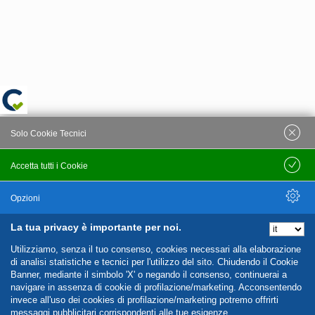
Solo Cookie Tecnici
Accetta tutti i Cookie
Salva
Opzioni
La tua privacy è importante per noi.
Nascondi Opzioni
Utilizziamo, senza il tuo consenso, cookies necessari alla elaborazione
di analisi statistiche e tecnici per l'utilizzo del sito. Chiudendo il Cookie
Banner, mediante il simbolo 'X' o negando il consenso, continuerai a
navigare in assenza di cookie di profilazione/marketing. Acconsentendo
invece all'uso dei cookies di profilazione/marketing potremo offrirti
messaggi pubblicitari corrispondenti alle tue esigenze.