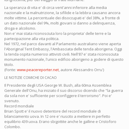
La speranza di vita e' di circa vent'anni inferiore alla media
nazionale e la malnutrizione, la sifilide e la lebbra causano ancora
molte vittime. La percentuale dei disoccupati e' del 38%, a fronte di
un dato nazionale del 9%, molti giovani si danno a delinquenza,
droga e alcolismo.
Non e' mai stata riconosciuta loro la proprieta' delle terre e la
partecipazione alla vita politica.
Nel 1972, nel parco davanti al Parlamento australiano viene aperta
l'Aboriginal Tent Embassy, l'Ambasciata delle tenda aborigena. Oggi
la tenda ospita numerosi attivisti civili. Nell'87 e' stata riconosciuta
monumento nazionale, l'unico edificio aborigeno a godere di questo
titolo.
(Fonte:
www.peacereporter.net
, autore Alessandro Orru')
LE NOTIZIE COMICHE DI CACAO
Il Presidente degli USA George W. Bush, alla 60ma Assemblea
Generale dell'Onu, ha iniziato il suo discorso dicendo che "la guerra
da sola non e' sufficiente per sconfiggere il terrorismo". Poi e'
svenuto.
Record mondiale
Brian Spott e' il nuovo detentore del record mondiale di
bilanciamento uova. In 12 ore e' riuscito a mettere in perfetto
equilibrio 439 uova. Erano sbigottite anche le galline e Cristoforo
Colombo.