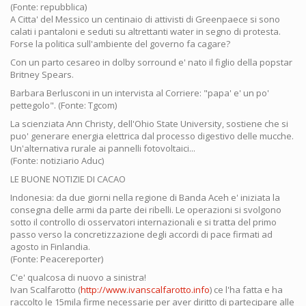
(Fonte: repubblica)
A Citta' del Messico un centinaio di attivisti di Greenpaece si sono
calati i pantaloni e seduti su altrettanti water in segno di protesta.
Forse la politica sull'ambiente del governo fa cagare?
Con un parto cesareo in dolby sorround e' nato il figlio della popstar
Britney Spears.
Barbara Berlusconi in un intervista al Corriere: "papa' e' un po'
pettegolo". (Fonte: Tgcom)
La scienziata Ann Christy, dell'Ohio State University, sostiene che si
puo' generare energia elettrica dal processo digestivo delle mucche.
Un'alternativa rurale ai pannelli fotovoltaici...
(Fonte: notiziario Aduc)
LE BUONE NOTIZIE DI CACAO
Indonesia: da due giorni nella regione di Banda Aceh e' iniziata la
consegna delle armi da parte dei ribelli. Le operazioni si svolgono
sotto il controllo di osservatori internazionali e si tratta del primo
passo verso la concretizzazione degli accordi di pace firmati ad
agosto in Finlandia.
(Fonte: Peacereporter)
C'e' qualcosa di nuovo a sinistra!
Ivan Scalfarotto (
http://www.ivanscalfarotto.info
) ce l'ha fatta e ha
raccolto le 15mila firme necessarie per aver diritto di partecipare alle