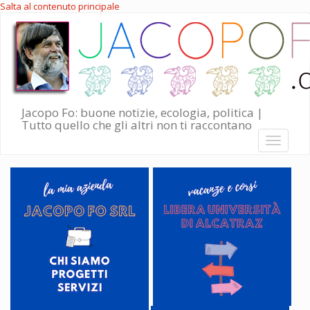
Salta al contenuto principale
Jacopo Fo: buone notizie, ecologia, politica |
Tutto quello che gli altri non ti raccontano
Toggle
navigati