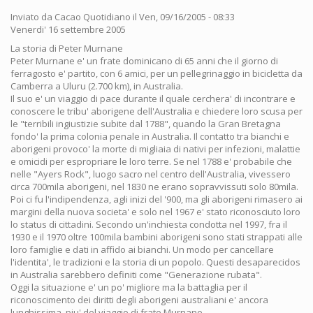
Inviato da
Cacao Quotidiano
il Ven, 09/16/2005 - 08:33
Venerdi' 16 settembre 2005
La storia di Peter Murnane
Peter Murnane e' un frate dominicano di 65 anni che il giorno di
ferragosto e' partito, con 6 amici, per un pellegrinaggio in bicicletta da
Camberra a Uluru (2.700 km), in Australia.
Il suo e' un viaggio di pace durante il quale cerchera' di incontrare e
conoscere le tribu' aborigene dell'Australia e chiedere loro scusa per
le "terribili ingiustizie subite dal 1788", quando la Gran Bretagna
fondo' la prima colonia penale in Australia. Il contatto tra bianchi e
aborigeni provoco' la morte di migliaia di nativi per infezioni, malattie
e omicidi per espropriare le loro terre. Se nel 1788 e' probabile che
nelle "Ayers Rock", luogo sacro nel centro dell'Australia, vivessero
circa 700mila aborigeni, nel 1830 ne erano sopravvissuti solo 80mila.
Poi ci fu l'indipendenza, agli inizi del '900, ma gli aborigeni rimasero ai
margini della nuova societa' e solo nel 1967 e' stato riconosciuto loro
lo status di cittadini. Secondo un'inchiesta condotta nel 1997, fra il
1930 e il 1970 oltre 100mila bambini aborigeni sono stati strappati alle
loro famiglie e dati in affido ai bianchi. Un modo per cancellare
l'identita', le tradizioni e la storia di un popolo. Questi desaparecidos
in Australia sarebbero definiti come "Generazione rubata".
Oggi la situazione e' un po' migliore ma la battaglia per il
riconoscimento dei diritti degli aborigeni australiani e' ancora
lunghissima, piu' del viaggio di frate Murnane.