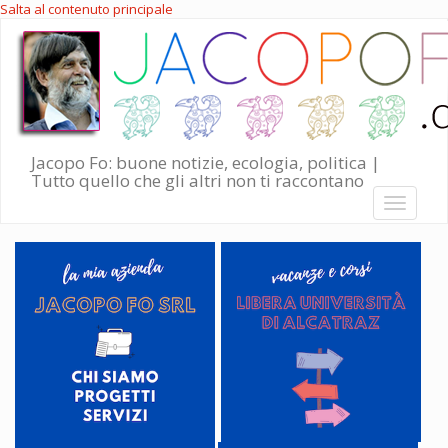
Salta al contenuto principale
Jacopo Fo: buone notizie, ecologia, politica |
Tutto quello che gli altri non ti raccontano
Toggle
navigati