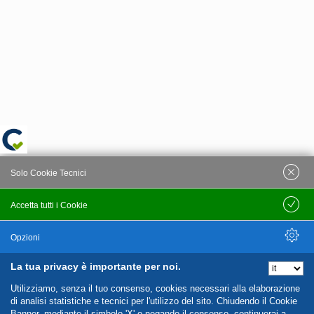
Solo Cookie Tecnici
Accetta tutti i Cookie
Salva
Opzioni
La tua privacy è importante per noi.
Nascondi Opzioni
Utilizziamo, senza il tuo consenso, cookies necessari alla elaborazione
di analisi statistiche e tecnici per l'utilizzo del sito. Chiudendo il Cookie
Banner, mediante il simbolo 'X' o negando il consenso, continuerai a