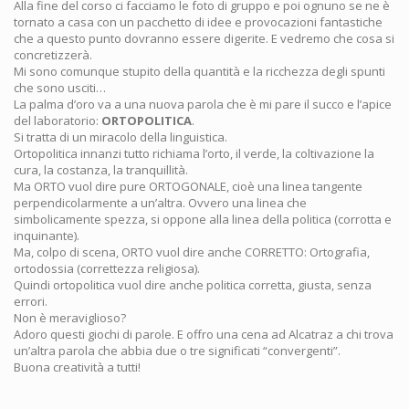
Alla fine del corso ci facciamo le foto di gruppo e poi ognuno se ne è
tornato a casa con un pacchetto di idee e provocazioni fantastiche
che a questo punto dovranno essere digerite. E vedremo che cosa si
concretizzerà.
Mi sono comunque stupito della quantità e la ricchezza degli spunti
che sono usciti…
La palma d’oro va a una nuova parola che è mi pare il succo e l’apice
del laboratorio:
ORTOPOLITICA
.
Si tratta di un miracolo della linguistica.
Ortopolitica innanzi tutto richiama l’orto, il verde, la coltivazione la
cura, la costanza, la tranquillità.
Ma ORTO vuol dire pure ORTOGONALE, cioè una linea tangente
perpendicolarmente a un’altra. Ovvero una linea che
simbolicamente spezza, si oppone alla linea della politica (corrotta e
inquinante).
Ma, colpo di scena, ORTO vuol dire anche CORRETTO: Ortografia,
ortodossia (correttezza religiosa).
Quindi ortopolitica vuol dire anche politica corretta, giusta, senza
errori.
Non è meraviglioso?
Adoro questi giochi di parole. E offro una cena ad Alcatraz a chi trova
un’altra parola che abbia due o tre significati “convergenti”.
Buona creatività a tutti!