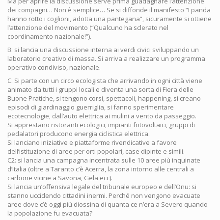
Ma per aprire la discussione serve prima guadagnare l’attenzione
dei compagni… Non è semplice… Se si diffonde il manifesto “I panda
hanno rotto i coglioni, adotta una pantegana”, sicuramente si ottiene
l’attenzione del movimento (“Qualcuno ha sclerato nel
coordinamento nazionale!”).
B: si lancia una discussione interna ai verdi civici sviluppando un
laboratorio creativo di massa. Si arriva a realizzare un programma
operativo condiviso, nazionale.
C: Si parte con un circo ecologista che arrivando in ogni città viene
animato da tutti i gruppi locali e diventa una sorta di Fiera delle
Buone Pratiche, si tengono corsi, spettacoli, happening, si creano
episodi di giardinaggio guerriglia, si fanno sperimentare
ecotecnologie, dall’auto elettrica ai mulini a vento da passeggio.
Si apprestano ristoranti ecologici, impianti fotovoltaici, gruppi di
pedalatori producono energia ciclistica elettrica.
Si lanciano iniziative e piattaforme rivendicative a favore
dell’istituzione di aree per orti popolari, case dipinte e simili.
C2: si lancia una campagna incentrata sulle 10 aree più inquinate
d’Italia (oltre a Taranto c’è Acerra, la zona intorno alle centrali a
carbone vicine a Savona, Gela ecc).
Si lancia un’offensiva legale del tribunale europeo e dell’Onu: si
stanno uccidendo cittadini inermi. Perché non vengono evacuate
aree dove c’è oggi più diossina di quanta ce n’era a Severo quando
la popolazione fu evacuata?