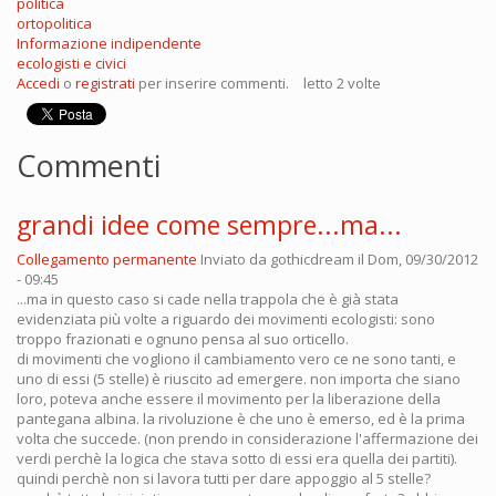
politica
ortopolitica
Informazione indipendente
ecologisti e civici
Accedi
o
registrati
per inserire commenti.
letto 2 volte
Commenti
grandi idee come sempre...ma...
Collegamento permanente
Inviato da
gothicdream
il Dom, 09/30/2012
- 09:45
...ma in questo caso si cade nella trappola che è già stata
evidenziata più volte a riguardo dei movimenti ecologisti: sono
troppo frazionati e ognuno pensa al suo orticello.
di movimenti che vogliono il cambiamento vero ce ne sono tanti, e
uno di essi (5 stelle) è riuscito ad emergere. non importa che siano
loro, poteva anche essere il movimento per la liberazione della
pantegana albina. la rivoluzione è che uno è emerso, ed è la prima
volta che succede. (non prendo in considerazione l'affermazione dei
verdi perchè la logica che stava sotto di essi era quella dei partiti).
quindi perchè non si lavora tutti per dare appoggio al 5 stelle?