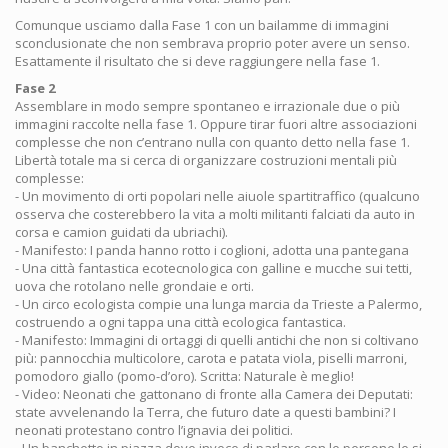
Comunque usciamo dalla Fase 1 con un bailamme di immagini
sconclusionate che non sembrava proprio poter avere un senso.
Esattamente il risultato che si deve raggiungere nella fase 1.
Fase 2
Assemblare in modo sempre spontaneo e irrazionale due o più
immagini raccolte nella fase 1. Oppure tirar fuori altre associazioni
complesse che non c’entrano nulla con quanto detto nella fase 1.
Libertà totale ma si cerca di organizzare costruzioni mentali più
complesse:
- Un movimento di orti popolari nelle aiuole spartitraffico (qualcuno
osserva che costerebbero la vita a molti militanti falciati da auto in
corsa e camion guidati da ubriachi).
- Manifesto: I panda hanno rotto i coglioni, adotta una pantegana
- Una città fantastica ecotecnologica con galline e mucche sui tetti,
uova che rotolano nelle grondaie e orti.
- Un circo ecologista compie una lunga marcia da Trieste a Palermo,
costruendo a ogni tappa una città ecologica fantastica.
- Manifesto: Immagini di ortaggi di quelli antichi che non si coltivano
più: pannocchia multicolore, carota e patata viola, piselli marroni,
pomodoro giallo (pomo-d’oro). Scritta: Naturale è meglio!
- Video: Neonati che gattonano di fronte alla Camera dei Deputati:
state avvelenando la Terra, che futuro date a questi bambini? I
neonati protestano contro l’ignavia dei politici.