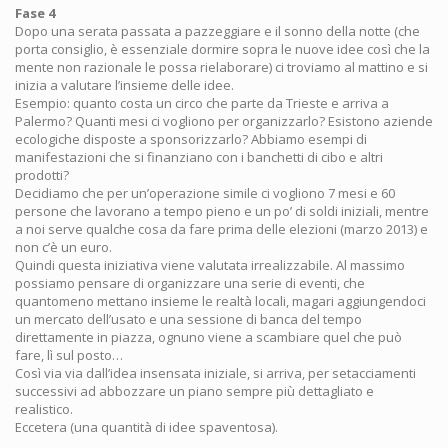
Fase 4
Dopo una serata passata a pazzeggiare e il sonno della notte (che
porta consiglio, è essenziale dormire sopra le nuove idee così che la
mente non razionale le possa rielaborare) ci troviamo al mattino e si
inizia a valutare l’insieme delle idee.
Esempio: quanto costa un circo che parte da Trieste e arriva a
Palermo? Quanti mesi ci vogliono per organizzarlo? Esistono aziende
ecologiche disposte a sponsorizzarlo? Abbiamo esempi di
manifestazioni che si finanziano con i banchetti di cibo e altri
prodotti?
Decidiamo che per un’operazione simile ci vogliono 7 mesi e 60
persone che lavorano a tempo pieno e un po’ di soldi iniziali, mentre
a noi serve qualche cosa da fare prima delle elezioni (marzo 2013) e
non c’è un euro.
Quindi questa iniziativa viene valutata irrealizzabile. Al massimo
possiamo pensare di organizzare una serie di eventi, che
quantomeno mettano insieme le realtà locali, magari aggiungendoci
un mercato dell’usato e una sessione di banca del tempo
direttamente in piazza, ognuno viene a scambiare quel che può
fare, lì sul posto…
Così via via dall’idea insensata iniziale, si arriva, per setacciamenti
successivi ad abbozzare un piano sempre più dettagliato e
realistico.
Eccetera (una quantità di idee spaventosa).