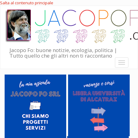
Salta al contenuto principale
Jacopo Fo: buone notizie, ecologia, politica |
Tutto quello che gli altri non ti raccontano
Toggle
navigati