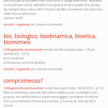
perchè tutte le iniziative non sono tese a dargli manforte? abbiamo
un'occasione unica, abbiamo l'occasione di fare quello che jacopo
da sempre dice, vale a dire l'unione di tutti i movimenti che lavorano
nella stessa direzione.
saverio aiolfi
Accedi
o
registrati
per inserire commenti.
bio, biologico, biodinamica, bioetica,
biomimesi
Collegamento permanente
Inviato da
Alessandra Aqui...
il Dom,
09/30/2012 - 22:25
w la creatività
w la buona cucina di alcatraz
Accedi
o
registrati
per inserire commenti.
compromesso?
Collegamento permanente
Inviato da
ziacin
il Mar, 10/02/2012 - 22:18
Messo; participio passato del verbo mettere, per cui metterci del
proprio, ma anche Messo come messaggero, portatore di notizie.
Con e pro indicano il lavorare insieme, a favore di...che ne dici?!
Cinzia