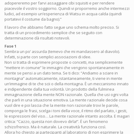
adopereremo per farvi assaggiare cibi squisiti e per rendere
piacevole il vostro soggiorno. Quindi vi proporremo anche intermezzi
ludici, ad esempio un’esperienza di Watsu in acqua calda (quindi
portatevi il costume da bagno).”
Il lavoro che abbiamo fatto segue uno schema molto preciso. Si
tratta di un procedimento semplice che se seguito con
determinazione dà risultati notevoli.
Fase 1
Sembra un po’ assurda (temevo che mi mandassero al diavolo).
Infatti, si parte con semplici associazioni di idee.
Non si tratta di esprimere proposte o concetti, ma semplicemente
“mettere in comune” le immagini che vengono spontaneamente in
mente se pensi a un dato tema. Se ti dico: “Andiamo a sciare in
montagna” automaticamente, istantaneamente, ti viene in mente
un’immagine di te che scii o della montagna. È un meccanismo innato
e indipendente dalla tua volontà. Un prodotto della fulminea
immaginazione della mente NON razionale. Quella che usi ogni volta
che parli in una situazione emotiva. La mente razionale decide cosa
vuol dire e poi lascia che la mente non razionale trovi le parole,
componga le frasi, scelga i toni della voce, il ritmo del parlato, i gesti,
le espressioni del viso… La mente razionale intanto ascolta. E magari
critica: “Cazzo, questa non dovevo dirla!”. È un fenomeno
schizofrenico. Ma è naturale. La creatività funziona così.
Allora ho chiesto ai partecipanti al laboratorio di non esprimere la