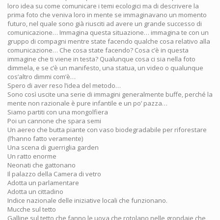
loro idea su come comunicare i temi ecologici ma di descrivere la
prima foto che veniva loro in mente se immaginavano un momento
futuro, nel quale sono già riusciti ad avere un grande successo di
comunicazione… Immagina questa situazione… immagina te con un
gruppo di compagni mentre state facendo qualche cosa relativo alla
comunicazione… Che cosa state facendo? Cosa c’è in questa
immagine che ti viene in testa? Qualunque cosa ci sia nella foto
dimmela, e se c’è un manifesto, una statua, un video o qualunque
cos’altro dimmi com’è…
Spero di aver reso l’idea del metodo…
Sono così uscite una serie di immagini generalmente buffe, perché la
mente non razionale è pure infantile e un po’ pazza…
Siamo partiti con una mongolfiera
Poi un cannone che spara semi
Un aereo che butta piante con vaso biodegradabile per riforestare
(l’hanno fatto veramente)
Una scena di guerriglia garden
Un ratto enorme
Neonati che gattonano
Il palazzo della Camera di vetro
Adotta un parlamentare
Adotta un cittadino
Indice nazionale delle iniziative locali che funzionano.
Mucche sul tetto
Galline sul tetto che fanno le uova che rotolano nelle grondaie che