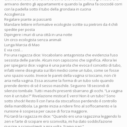
arrivano dentro gli appartamenti e quando la gallina fa coccodé corri
con la padella sotto il tubo della grondaia in cucina
Accoglienza
Regalare piante ai passanti
Mandare lettere informative ecologiste scritte su pietroni da 4 chili
spedite per posta
Dipingere i muri di una città in una notte
Un circo ecologista senza animali
Lunga Marcia di Mao
E via così…
Poi una ragazza dice: Vocabolario antagonista che evidenzia l’uso
sessista delle parole. Alcuni non capiscono che significa. Allora lei
per spiegarsi dice: vagina è una parola che evoca il concetto di tubo,
infatti viene disegnata sui libri medici come un tubo, come se fosse
uno spazio vuoto. Invece le pareti della vagina si toccano, non c’è
aria nella vagina. Essa assume la forma di un tubo solo quando
prende dentro di sé il sesso maschile. Seguono 18 secondi di
silenzio tombale. Tutti i maschi presenti sbarrano gli occhi. “La vagina
non è un tubo?” Rivelazione mistica! È vero! Non è un tubo? Sono
sotto shock! Resto lì con l’aria da stoccafisso perdendo il controllo
della mandibola. La gente inizia a ridere fino al soffocamento e la
riunione è sospesa per cause di forza maggiore.
Più tardi la ragazza mi dice: “Quando ero una ragazzina leggendo lo
zen e l’arte di scopare ero sconvolta, mi ha dato soddisfazione
riuscire a sconvolgerti a mia volta. Siamo pari.”