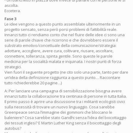
- Un banchetto in piazza dove invece di parlare con le persone le si
ascolta.
Eccetera.
Fase 3
Le idee vengono a questo punto assemblate ulteriormente in un
progetto sensato, senza però porsi problemi di fattibilità reale.
Innanzi tutto ci rendiamo conto che nel fluire delle idee ci sono una
serie di parole chiave che ricorrono e che dovrebbero essere il
substrato emotivo/concettuale della comunicazione/strategia:
adottare, accogliere, avere cura, coltivare, riusare, ascoltare,
connettere, tolleranza, spinta gentile. Sono queste le parole
medicina per la socialità malata e inquinata. I nostri punti di forza
strategici.
Vien fuori il seguente progetto (ne cito solo una parte, tanto per dare
un’idea della definizione raggiunta a questo punto… Raccontare
tutto richiederebbe 20 pagine…)
A: Per lanciare una campagna di sensibilizzazione bisogna avere
innanzi tutto la collaborazione tra centinaia di persone in tutta Italia.
Il primo passo è aprire una discussione tra i militanti ecologisti civici
sulla necessità di trovare un nuovo linguaggio. Cosa sarebbe
Greenpeace senza l’immagine dei gommoni che bloccano le
baleniere? Cosa sarebbe stato Gandhi senza l’idea del boicottaggio
dei tessuti inglesi? E Martin Luther King senza il boicottaggio degli
autobus?