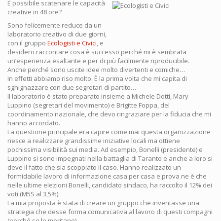
È possibile scatenare le capacità
creative in 48 ore?
Sono felicemente reduce da un
laboratorio creativo di due giorni,
con il gruppo
Ecologisti e Civici
, e
desidero raccontare cosa è successo perché mi è sembrata
un’esperienza esaltante e per di più facilmente riproducibile.
Anche perché sono uscite idee molto divertenti e comiche…
In effetti abbiamo riso molto. È la prima volta che mi capita di
sghignazzare con due segretari di partito…
Il laboratorio è stato preparato insieme a Michele Dotti, Mary
Luppino (segretari del movimento) e Brigitte Foppa, del
coordinamento nazionale, che devo ringraziare per la fiducia che mi
hanno accordato.
La questione principale era capire come mai questa organizzazione
riesce a realizzare grandissime iniziative locali ma ottiene
pochissima visibilità sui media. Ad esempio, Bonelli (presidente) e
Luppino si sono impegnati nella battaglia di Taranto e anche a loro si
deve il fatto che sia scoppiato il caso. Hanno realizzato un
formidabile lavoro di informazione casa per casa e prova ne è che
nelle ultime elezioni Bonelli, candidato sindaco, ha raccolto il 12% dei
voti (M5S al 3,5%).
La mia proposta è stata di creare un gruppo che inventasse una
strategia che desse forma comunicativa al lavoro di questi compagni
(perché se lo meritano).