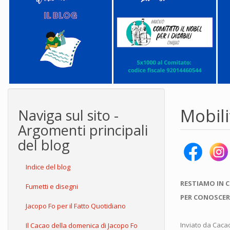
Mobili
Naviga sul sito -
Argomenti principali
del blog
Indice del blog
RESTIAMO IN 
Fumetti e disegni
PER CONOSCER
Jacopo Fo per il Fatto Quotidiano
Inviato da
Caca
Il Cacao della domenica di Jacopo Fo