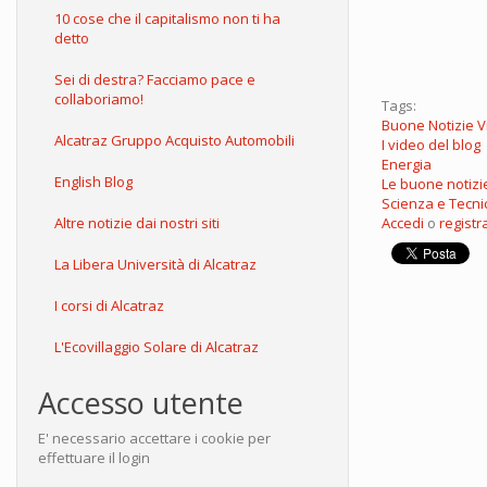
10 cose che il capitalismo non ti ha
detto
Sei di destra? Facciamo pace e
collaboriamo!
Tags:
Buone Notizie 
Alcatraz Gruppo Acquisto Automobili
I video del blog
Energia
English Blog
Le buone notizi
Scienza e Tecni
Altre notizie dai nostri siti
Accedi
o
registra
La Libera Università di Alcatraz
I corsi di Alcatraz
L'Ecovillaggio Solare di Alcatraz
Accesso utente
E' necessario accettare i cookie per
effettuare il login