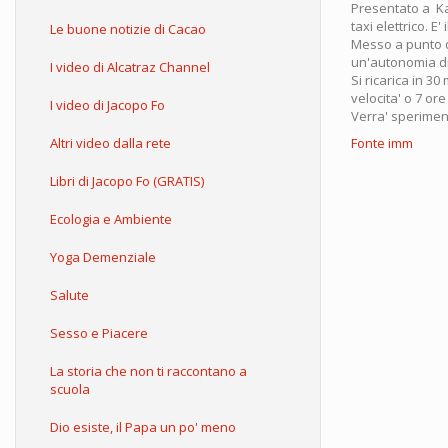
Presentato a Ka
taxi elettrico. E
Le buone notizie di Cacao
Messo a punto da
un'autonomia di
I video di Alcatraz Channel
Si ricarica in 3
velocita' o 7 or
I video di Jacopo Fo
Verra' sperimen
Altri video dalla rete
Fonte imm
Libri di Jacopo Fo (GRATIS)
Ecologia e Ambiente
Yoga Demenziale
Salute
Sesso e Piacere
La storia che non ti raccontano a
scuola
Dio esiste, il Papa un po' meno