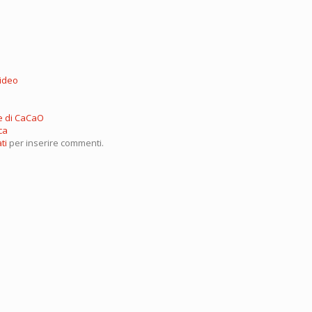
Video
e di CaCaO
ca
ti
per inserire commenti.