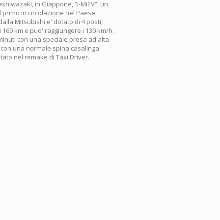
shiwazaki, in Giappone, “i-MiEV”, un
' il primo in circolazione nel Paese.
lla Mitsubishi e' dotato di 4 posti,
 160 km e puo' raggiungere i 130 km/h.
0 minuti con una speciale presa ad alta
e con una normale spina casalinga.
tato nel remake di Taxi Driver.