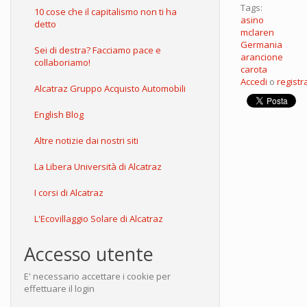
Tags:
10 cose che il capitalismo non ti ha
asino
detto
mclaren
Germania
Sei di destra? Facciamo pace e
arancione
collaboriamo!
carota
Accedi
o
registra
Alcatraz Gruppo Acquisto Automobili
English Blog
Altre notizie dai nostri siti
La Libera Università di Alcatraz
I corsi di Alcatraz
L'Ecovillaggio Solare di Alcatraz
Accesso utente
E' necessario accettare i cookie per
effettuare il login