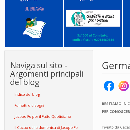
Germa
Naviga sul sito -
Argomenti principali
del blog
Indice del blog
RESTIAMO IN 
Fumetti e disegni
PER CONOSCER
Jacopo Fo per il Fatto Quotidiano
Inviato da
Caca
Il Cacao della domenica di Jacopo Fo