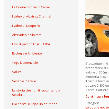
Le buone notizie di Cacao
I video di Alcatraz Channel
I video di Jacopo Fo
Altri video dalla rete
Libri di Jacopo Fo (GRATIS)
Ecologia e Ambiente
Yoga Demenziale
E’ accaduto in 
proprietario di 
Salute
valore di 300mil
morderla provoc
Sesso e Piacere
Il caso è finito
pagare 5.800 eur
(Fonte: Corriere.i
La storia che non ti raccontano a
scuola
Continua a le
Categorie:
Dio esiste, il Papa un po' meno
Le buone notizi