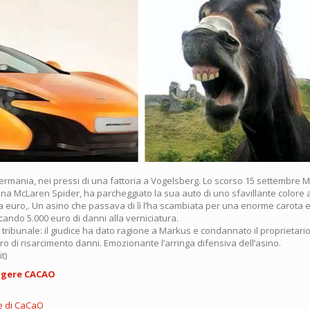
Germania, nei pressi di una fattoria a Vogelsberg. Lo scorso 15 settembre 
una McLaren Spider, ha parcheggiato la sua auto di uno sfavillante colore 
a euro,. Un asino che passava di lì l’ha scambiata per una enorme carota e
ando 5.000 euro di danni alla verniciatura.
 in tribunale: il giudice ha dato ragione a Markus e condannato il proprietario
o di risarcimento danni. Emozionante l’arringa difensiva dell’asino.
t)
ggere CACAO
e di CaCaO