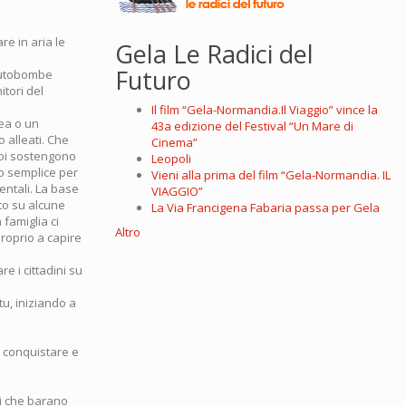
e in aria le
Gela Le Radici del
Futuro
, autobombe
itori del
Il film “Gela-Normandia.Il Viaggio” vince la
ea o un
43a edizione del Festival “Un Mare di
o alleati. Che
Cinema”
rabi sostengono
Leopoli
vo semplice per
Vieni alla prima del film “Gela-Normandia. IL
dentali. La base
VIAGGIO”
ato su alcune
La Via Francigena Fabaria passa per Gela
famiglia ci
Altro
proprio a capire
e i cittadini su
tu, iniziando a
i conquistare e
bi che barano