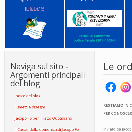
Le or
Naviga sul sito -
Argomenti principali
del blog
Indice del blog
RESTIAMO IN 
Fumetti e disegni
PER CONOSCER
Jacopo Fo per il Fatto Quotidiano
Inviato da
Jacop
Il Cacao della domenica di Jacopo Fo