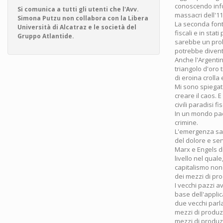
conoscendo infor
Si comunica a tutti gli utenti che l'Avv.
massacri dell'1
Simona Putzu non collabora con la Libera
La seconda fonte
Università di Alcatraz e le società del
fiscali e in stat
Gruppo Atlantide.
sarebbe un prob
potrebbe diventa
Anche l'Argenti
triangolo d'oro 
di eroina crolla
Mi sono spiegato
creare il caos. 
civili paradisi fis
In un mondo paci
crimine.
L'emergenza san
del dolore e se
Marx e Engels di
livello nel qual
capitalismo non 
dei mezzi di pr
I vecchi pazzi 
base dell'appli
due vecchi parla
mezzi di produzi
mezzi di produz