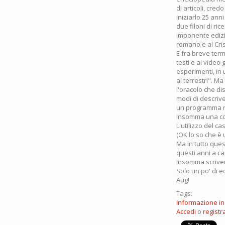
di articoli, cre
iniziarlo 25 ann
due filoni di ric
imponente edizio
romano e al Cri
E fra breve term
testi e ai video
esperimenti, in 
ai terrestri". M
l'oracolo che di
modi di descriv
un programma ran
Insomma una co
L'utilizzo del 
(OK lo so che è 
Ma in tutto quest
questi anni a c
Insomma scriver
Solo un po' di ed
Aug!
Tags:
Informazione i
Accedi
o
registra