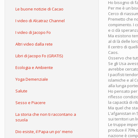
Ho bisogno di f
Per me è un biso
Le buone notizie di Cacao
Cerco di riassum
Premetto che no
I video di Alcatraz Channel
compimento. I co
e ci dà speranza
I video di Jacopo Fo
Ma esistono tend
al di là delle lor
Altri video dalla rete
Il centro di que
Caos.
Libri di Jacopo Fo (GRATIS)
Osservo che tutt
Se gli Usa avess
Ecologia e Ambiente
avrebbe cercato 
I pacifisti tendo
Yoga Demenziale
islamiche e al C
alla lunga porte
Salute
Ho pensato per m
riflesso condizi
la capacità di ri
Sesso e Piacere
Ma quel che sta
L'afganistan in 
La storia che non ti raccontano a
sui territori un
scuola
Le truppe imperi
produce il 70% d
Dio esiste, il Papa un po' meno
nazione è compl