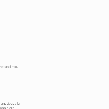
e sia il mio.
 anticipava la
rsonale era