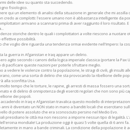
armi delle idee su quanto sta succedendo.
gno fisiologico.
ere qui un elemento di analisi della situazione in generale che mi assilla
n credo ai complotti: l'essere umano non è abbastanza intelligente da port
mplottatori arrivano a scannarsi prima di aver raggiunto il loro risultato.
...
enze storiche dentro le quali i complottatori a volte riescono a nuotare ot
o effettive possibilità.
llo che voglio dire riguarda una tendenza ormai evidente nell'Impero: la co
a la guerra in Afganistan e Iraq appare un delirio.
ero agito secondo i canoni della logica imperiale classica (portare la Pax
di pacificare queste nazioni per poterle sfruttare meglio.
no a vedere le violenze contro la popolazione, le stragi di civili, gli insulti a
orano, come una sorta di delirio che sta provocando la ribellione delle pop
rà alla sconfitta Usa.
olto tempo che le torture, le rapine, gli arresti di massa fossero una sorta
onato e di delirio di onnipotenza degli eserciti regolari che non sono più ca
bellione dei popoli.
 accadendo in Iraq e Afganistan travalica questo modello di interpretazion
5 anni è diventato un NON stato in mano a banditi locali che esercitano sul
 livello di potere assoluto che era sconosciuto persino nel Medio Evo.
ali presidiano le città ma non riescono a imporre nessun tipo di legalità. L
ell'eroina mondiale! La produzione oggi è quasi 5 volte quella di 6 anni fa.
etamente in mano a bande criminali. La condizione della popolazione è ad