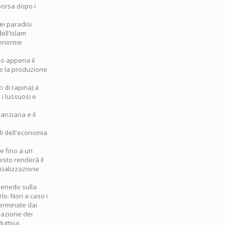
borsa dopo i
ei paradisi
dell'Islam
i enorme
so appena il
he la produzione
 di rapina) a
 i lussuosi e
anziaria e il
li dell'economia
e fino a un
uesto renderà il
cializzazione
venedo sulla
lo. Non a caso i
terminate dai
zzazione dei
duttiva