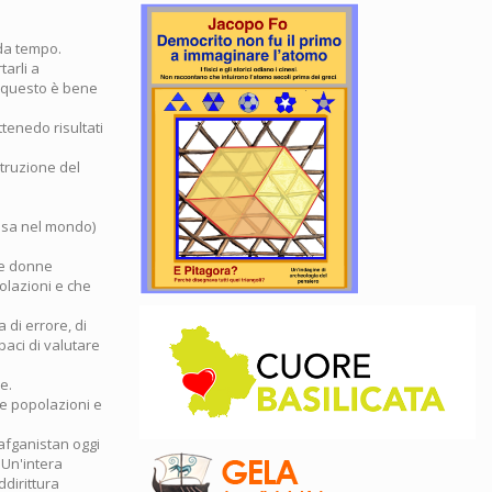
 da tempo.
arli a
 E questo è bene
tenedo risultati
struzione del
 Usa nel mondo)
lle donne
olazioni e che
 di errore, di
paci di valutare
e.
le popolazioni e
'afganistan oggi
 Un'intera
dirittura