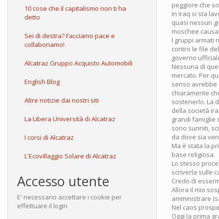
peggiore che sot
10 cose che il capitalismo non ti ha
In Iraq si sta l
detto
quasi nessun gi
moschee causand
Sei di destra? Facciamo pace e
I gruppi armati 
collaboriamo!
contro le file de
governo ufficial
Alcatraz Gruppo Acquisto Automobili
Nessuna di ques
mercato. Per qua
English Blog
senso avrebbe da
chiaramente che
Altre notizie dai nostri siti
sostenerlo. La d
della società ir
La Libera Università di Alcatraz
grandi famiglie 
sono sunniti, sc
da dove sia venu
I corsi di Alcatraz
Ma è stata la pr
base religiosa.
L'Ecovillaggio Solare di Alcatraz
Lo stesso proces
scriverla sulle ca
Accesso utente
Credo di essermi
Allora il mio so
E' necessario accettare i cookie per
amministrare (sa
effettuare il login
Nel caos prospera
Oggi la prima g