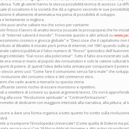
ivisa. Tutti gli utenti hanno la stessa possibilità teorica di accesso. La diff
uale (il socialismo è la società che dà a ogniuno secondo le sue possibilità)
azione è altamente drammatica ma piena di possibilità di sviluppo.
 e lentamente si migliora.
che puoi anche saltare ma che scrivo per vantarmi:
olo finisco il lavoro di analisi teorica (scusate la prosopopea) che ho inizia
 di "Internet salverà il mondo". Troverete questo e altri articoli su
www.jac
Pessimismo cosmico e gnocca globale" e "Dieci cose che il capitalismo non t
ibuto al dibattito è iniziato però prima di internet, nel 1981 quando sulle
anale satirico) pubblicai il falso numero di "Rosso" (periodico dell'Autono
egri) intitolato "Dal rosso alla policromia!". Tutto il falso era incentrato su
ale era ormai in mano al popolo dei consumatori e solo le catene culturali
apporti di potere. (E quindi l'idea della lotta armata per conquistare il poter
lo stesso anno uscì "Come fare il comunismo senza farsi male" che svilupp
rivoluzione del consumo critico e del commercio etico.
anni che vado avanti a menarla su questa storia.
fficente sennò rischio di essere monotono e ripetitivo.
i a smettere di scrivere su questi argomenti teorici. Chi vorrà approfondir
log alla voce "Rivoluzione spirituale" e "Controinformazione".
prometto di dedicarmi con maggiore intensità alla narrativa, alla pittura, al t
uscire a dare una forma organica a tutto quanto ho scritto sulla rivoluzion
e dvd.
nte a ricomporre l'Enciclopedia Universale? (Come quella di Diderot ma più
gata ancora viva.) Con 28 libri pubblicati (insieme a altri autori straordinari