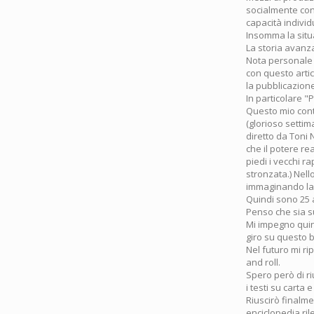
socialmente cond
capacità individ
Insomma la situ
La storia avanza
Nota personale 
con questo artic
la pubblicazione
In particolare "
Questo mio contr
(glorioso settim
diretto da Toni N
che il potere re
piedi i vecchi r
stronzata.) Nel
immaginando la 
Quindi sono 25 
Penso che sia su
Mi impegno quind
giro su questo b
Nel futuro mi ri
and roll.
Spero però di ri
i testi su carta 
Riuscirò finalme
enciclopedia rile