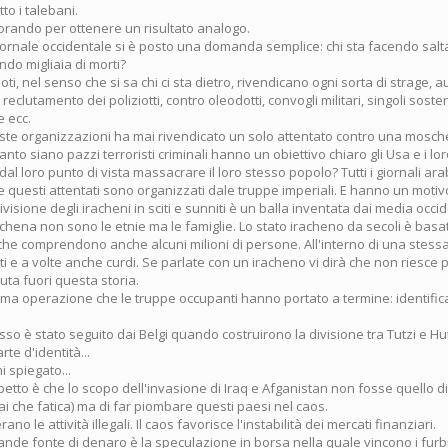
to i talebani.
avorando per ottenere un risultato analogo.
ornale occidentale si è posto una domanda semplice: chi sta facendo saltar
o migliaia di morti?
noti, nel senso che si sa chi ci sta dietro, rivendicano ogni sorta di strage
l reclutamento dei poliziotti, contro oleodotti, convogli militari, singoli sosten
e ecc.
te organizzazioni ha mai rivendicato un solo attentato contro una mosch
nto siano pazzi terroristi criminali hanno un obiettivo chiaro gli Usa e i lor
l loro punto di vista massacrare il loro stesso popolo? Tutti i giornali a
 questi attentati sono organizzati dale truppe imperiali. E hanno un moti
ivisione degli iracheni in sciti e sunniti è un balla inventata dai media occi
achena non sono le etnie ma le famiglie. Lo stato iracheno da secoli è bas
che comprendono anche alcuni milioni di persone. All'interno di una stessa 
iti e a volte anche curdi. Se parlate con un iracheno vi dirà che non riesce 
ta fuori questa storia.
ima operazione che le truppe occupanti hanno portato a termine: identificar
so è stato seguito dai Belgi quando costruirono la divisione tra Tutzi e Hu
rte d'identità...
 spiegato...
spetto è che lo scopo dell'invasione di Iraq e Afganistan non fosse quello d
i che fatica) ma di far piombare questi paesi nel caos.
no le attività illegali. Il caos favorisce l'instabilità dei mercati finanziari.
rande fonte di denaro è la speculazione in borsa nella quale vincono i fur