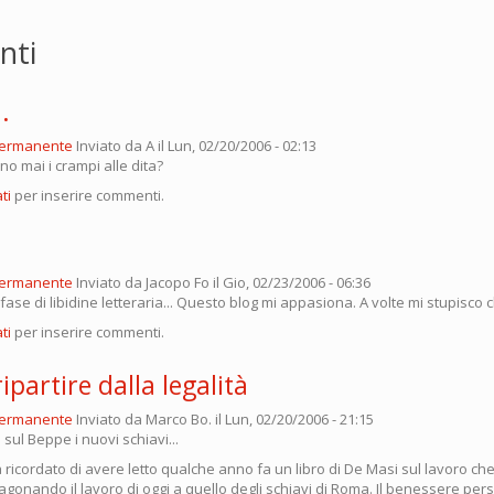
nti
.
permanente
Inviato da
A
il Lun, 02/20/2006 - 02:13
o mai i crampi alle dita?
ti
per inserire commenti.
permanente
Inviato da
Jacopo Fo
il Gio, 02/23/2006 - 06:36
ase di libidine letteraria... Questo blog mi appasiona. A volte mi stupisco ch
ti
per inserire commenti.
ipartire dalla legalità
permanente
Inviato da
Marco Bo.
il Lun, 02/20/2006 - 21:15
sul Beppe i nuovi schiavi...
icordato di avere letto qualche anno fa un libro di De Masi sul lavoro che
aragonando il lavoro di oggi a quello degli schiavi di Roma. Il benessere pe