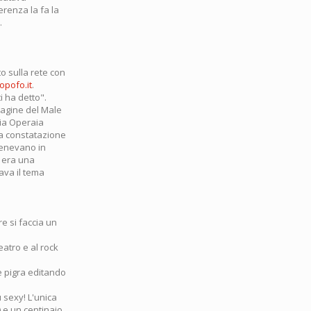
erenza la fa la
.
to sulla rete con
opofo.it
.
i ha detto".
 pagine del Male
mia Operaia
lla constatazione
 tenevano in
e era una
ava il tema
e si faccia un
eatro e al rock
e pigra editando
 sexy! L'unica
) e un centinaio