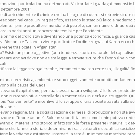
mazioni particolari prima dei mercati. Vi ricordate i guadagni immensi in 
1 settembre 2001?
 di arricchimento è il crimine che ha bisogno di costruirsi retrovie sicure n
i precipitati nel caos. Un Iraq pacifico, essendo lo stato più laico e moderno 
lema. Il primo produttore mondiale di petrolio, con un numero di laureat
re in pochi anni un concorrente temibile per l'occidente...
na prima del crollo stava diventando una potenza economica. E guarda ca
tra Birmania e Tailandia viene pacificato e l'ordine regna sui Karen ecco c
 e viene traslocata in Afganistan!
? Esiste un piano oggettivo (una tendenza storica naturale del capitalismo
E creare enclavi dove non esista legge. Retrovie sicure che fanno il paio con
cali.
ficato la legge strangolerebbe, lentamente ma con certezza, l'illegalità fin
itaria, terroristica, ambientale sono oggettivamente prodotti fondamenta
rvono alla causa del Caos.
cevano: il capitalismo, per sua stessa natura svilupperà le forze produttiv
e, non riuscendo più a controllarle (a contenerle), inizierà a distruggerle. Q
più "conveniente" e incentiverà lo sviluppo di una società basata sulla so
oduzione.
avevano ragione. Ma la socializzazione dei mezzi di produzione non sta av
cazone di "teorie umane". Solo un superficialone come Lenin poteva creder
vano di materialismo storico. Infatti sono le forze primarie ("naturali") de
one che fanno la storia e determinano i salti culturali e sociali. La sociali
ione la vediamo ogni giorno: internet! La rete è un immensa macchina pro