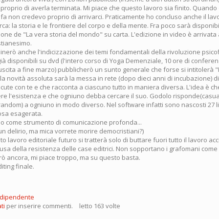
do proprio di averla terminata. Mi piace che questo lavoro sia finito. Quando 
i fa non credevo proprio di arrivarci. Praticamente ho concluso anche il lavor
erca: la storia e le frontiere del corpo e della mente. Fra poco sarà disponib
ne de "La vera storia del mondo" su carta. L'edizione in video è arrivata 
stianesimo.
inerò anche l'indicizzazione dei temi fondamentali della rivoluzione psicofi
 già disponibili su dvd (l'intero corso di Yoga Demenziale, 10 ore di confere
uscita a fine marzo) pubblicherò un sunto generale che forse si intitolerà "
a la novità assoluta sarà la messa in rete (dopo dieci anni di incubazione) d
scute con te e che racconta a ciascuno tutto in maniera diversa. L'idea è che
ere l'esistenza e che ogniuno debba cercare il suo. Godolo risponde(casu
dom) a ogniuno in modo diverso. Nel software infatti sono nascosti 27 libri,
sa esagerata.
caso come strumento di comunicazione profonda...
un delirio, ma mica vorrete morire democristiani?)
o lavoro editoriale futuro si tratterà solo di buttare fuori tutto il lavoro a
ausa della resistenza delle case editrici. Non sopportano i grafomani come
ò ancora, mi piace troppo, ma su questo basta.
iting finale.
ndipendente
ti
per inserire commenti.
letto 163 volte