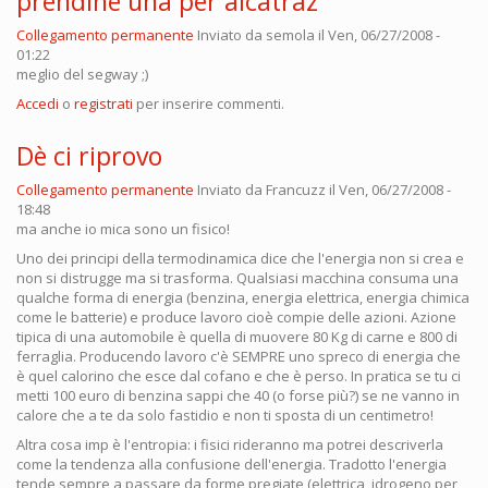
prendine una per alcatraz
Collegamento permanente
Inviato da
semola
il Ven, 06/27/2008 -
01:22
meglio del segway ;)
Accedi
o
registrati
per inserire commenti.
Dè ci riprovo
Collegamento permanente
Inviato da
Francuzz
il Ven, 06/27/2008 -
18:48
ma anche io mica sono un fisico!
Uno dei principi della termodinamica dice che l'energia non si crea e
non si distrugge ma si trasforma. Qualsiasi macchina consuma una
qualche forma di energia (benzina, energia elettrica, energia chimica
come le batterie) e produce lavoro cioè compie delle azioni. Azione
tipica di una automobile è quella di muovere 80 Kg di carne e 800 di
ferraglia. Producendo lavoro c'è SEMPRE uno spreco di energia che
è quel calorino che esce dal cofano e che è perso. In pratica se tu ci
metti 100 euro di benzina sappi che 40 (o forse più?) se ne vanno in
calore che a te da solo fastidio e non ti sposta di un centimetro!
Altra cosa imp è l'entropia: i fisici rideranno ma potrei descriverla
come la tendenza alla confusione dell'energia. Tradotto l'energia
tende sempre a passare da forme pregiate (elettrica, idrogeno per