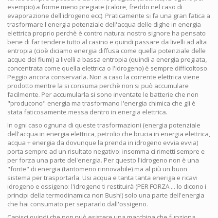
esempio) a forme meno pregiate (calore, freddo nel caso di
evaporazione dell'idrogeno ecc). Praticamente si fa una gran fatica a
trasformare l'energia potenziale dell'acqua delle dighe in energia
elettrica proprio perchè è contro natura: nostro signore ha pensato
bene di far tendere tutto al casino e quindi passare da livelli ad alta
entropia (cioè diciamo energia diffusa come quella potenziale delle
acque dei fiumi) a livelli a bassa entropia (quindi a energia pregiata,
concentrata come quella elettrica o l'idrogeno) è sempre difficoltoso.
Peggio ancora conservarla. Non a caso la corrente elettrica viene
prodotto mentre la si consuma perchè non si può accumulare
facilmente. Per accumularla si sono inventate le batterie che non
"producono" energia ma trasformano l'energia chimica che gli è
stata faticosamente messa dentro in energia elettrica.
In ogni caso ognuna di queste trasformazioni (energia potenziale
dell'acqua in energia elettrica, petrolio che brucia in energia elettrica,
acqua + energia da dovunque la prenda in idrogeno evvia evvia)
porta sempre ad un risultato negativo: insomma ci rimetti sempre e
per forza una parte del'energia. Per questo l'idrogeno non è una
"fonte" di energia (tantomeno rinnovabile) ma al più un buon
sistema per trasportarla. Usi acqua e tanta tanta eneriga e ricavi
idrogeno e ossigeno: l'idrogeno ti restituirà (PER FORZA ... lo dicono i
principi della termodinamica non Bush!) solo una parte dell'energia
che hai consumato per separarlo dall'ossigeno.
Capisci quindi che non può esistere una macchina che funziona