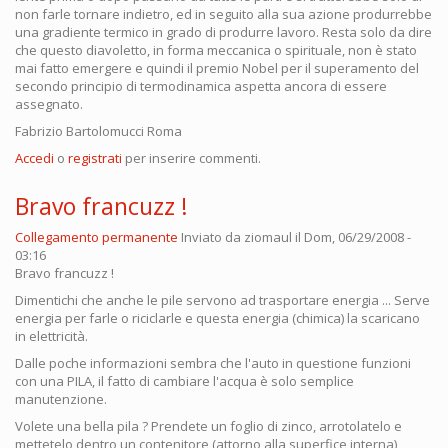
non farle tornare indietro, ed in seguito alla sua azione produrrebbe
una gradiente termico in grado di produrre lavoro. Resta solo da dire
che questo diavoletto, in forma meccanica o spirituale, non è stato
mai fatto emergere e quindi il premio Nobel per il superamento del
secondo principio di termodinamica aspetta ancora di essere
assegnato.
Fabrizio Bartolomucci Roma
Accedi
o
registrati
per inserire commenti.
Bravo francuzz !
Collegamento permanente
Inviato da
ziomaul
il Dom, 06/29/2008 -
03:16
Bravo francuzz !
Dimentichi che anche le pile servono ad trasportare energia ... Serve
energia per farle o riciclarle e questa energia (chimica) la scaricano
in elettricità.
Dalle poche informazioni sembra che l'auto in questione funzioni
con una PILA, il fatto di cambiare l'acqua è solo semplice
manutenzione.
Volete una bella pila ? Prendete un foglio di zinco, arrotolatelo e
mettetelo dentro un contenitore (attorno alla superfice interna)