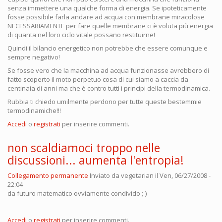
senza immettere una qualche forma di energia. Se ipoteticamente
fosse possibile farla andare ad acqua con membrane miracolose
NECESSARIAMENTE per fare quelle membrane ci è voluta più energia
di quanta nel loro ciclo vitale possano restituirne!
Quindi il bilancio energetico non potrebbe che essere comunque e
sempre negativo!
Se fosse vero che la macchina ad acqua funzionasse avrebbero di
fatto scoperto il moto perpetuo cosa di cui siamo a caccia da
centinaia di anni ma che è contro tutti i principi della termodinamica.
Rubbia ti chiedo umilmente perdono per tutte queste bestemmie
termodinamiche!!!
Accedi
o
registrati
per inserire commenti.
non scaldiamoci troppo nelle
discussioni... aumenta l'entropia!
Collegamento permanente
Inviato da
vegetarian
il Ven, 06/27/2008 -
22:04
da futuro matematico ovviamente condivido ;-)
Accedi
o
registrati
per inserire commenti.