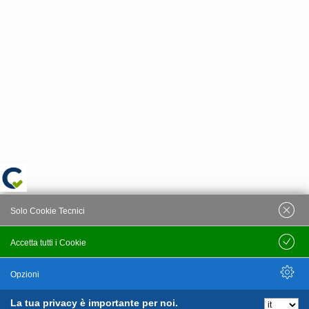
Solo Cookie Tecnici
Accetta tutti i Cookie
Salva
Opzioni
La tua privacy è importante per noi.
Nascondi Opzioni