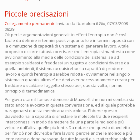
Piccole precisazioni
Collegamento permanente
Inviato da
fbartolom
il Gio, 07/03/2008 -
08:39
Ok per le argomentazioni generali: in effetti l'entropia non è così
facile da definire in termini positivi quanto lo è in termini opposti con
la diminuzione di capacità di un sistema di generare lavoro. A tale
proposito occorre tuttavia precisare che l'entropia si manifesta come
avvicinamento alla media delle condizioni del sistema: se ad
esempio scaldassi o freddassi un oggetto a condizioni diverse da
quella ambienti, il sistema acquisirebbe la capacità di produrre
lavoro e quindi l'entropia sarebbe ridotta - ovviamente nel singolo
sistema in quanto 'altrove' ne devi aver necessariamente creata per
freddare o scaldare l'oggetto stesso per, questa volta, il primo
principio di termodinamica.
Poi giova citare il famose demone di Maxwell, che non mi sembra sia
stato ancora evocato in questa conversazione, ed al quale potrebbe
paragonarsi questa membrana miracolosa. Ebbene questo
diavoletto ha la capacità di smistare le molecole tra due recipienti
interconnessi in modo da mettere da una parte le molecole più
veloci e dall'altra quelle più lente. Da notare che questo diavoletto
per far ciò non dovrebbe fare lavoro, perchè anche le molecole più
lente prima o dopo passano da tutte le parti e si tratterebbe solo di