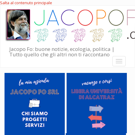
Salta al contenuto principale
Jacopo Fo: buone notizie, ecologia, politica |
Tutto quello che gli altri non ti raccontano
Toggle
navigati