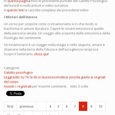
In
questa pagina
trovi le precedenti puntate del Salotto Psicologico
del lunedì e molti articoli e video sul tema.
A
questo link
la raccolta completa dei precedenti video
I Misteri dell’Amore
Un corso per scoprire come ci innamoriamo e in che modo si
trasforma in amore duraturo. Capire le nostre emozioni e quelle
della persona amata. Un viaggio alla scoperta delle emozioni e della
fisiologia dei sentimenti.
Se Innamorarsi è un viaggio nella magia e nello stupore, amare è
sbarcare nella terra della fiducia e dell’accoglienza reciproca
Scopri il Seminario,
clicca qui
!
Categorie:
Salotto psicologico
Leggi tutto
su Te la do io la psicosomatica: piccola guida ai segnali
del corpo
Accedi
o
registrati
per inserire commenti.
letto 3 volte
first
previous
…
4
5
6
7
8
9
10