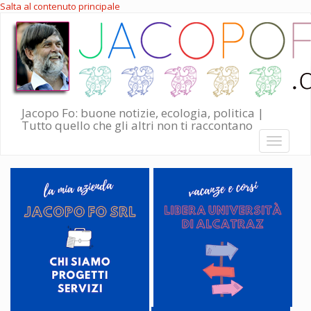
Salta al contenuto principale
Jacopo Fo: buone notizie, ecologia, politica |
Tutto quello che gli altri non ti raccontano
Toggle
navigati