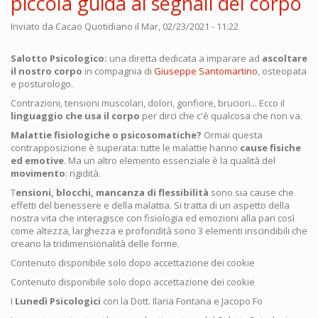
piccola guida ai segnali del corpo
Inviato da
Cacao Quotidiano
il Mar, 02/23/2021 - 11:22
Salotto Psicologico:
una diretta dedicata a imparare ad
ascoltare
il nostro corpo
in compagnia di
Giuseppe Santomartino
, osteopata
e posturologo.
Contrazioni, tensioni muscolari, dolori, gonfiore, bruciori... Ecco il
linguaggio
che usa il corpo
per dirci che c'è qualcosa che non va.
Malattie fisiologiche o psicosomatiche?
Ormai questa
contrapposizione è superata: tutte le malattie hanno
cause fisiche
ed emotive
. Ma un altro elemento essenziale è la qualità del
movimento
: rigidità.
T
ensioni, blocchi, mancanza di flessibilità
sono sia cause che
effetti del benessere e della malattia. Si tratta di un aspetto della
nostra vita che interagisce con fisiologia ed emozioni alla pari così
come altezza, larghezza e profondità sono 3 elementi inscindibili che
creano la tridimensionalità delle forme.
Contenuto disponibile solo dopo accettazione dei cookie
Contenuto disponibile solo dopo accettazione dei cookie
I
Lunedì Psicologici
con la Dott. Ilaria Fontana e Jacopo Fo