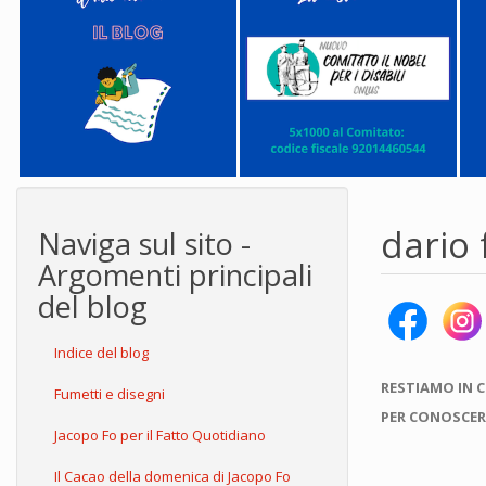
dario 
Naviga sul sito -
Argomenti principali
del blog
Indice del blog
RESTIAMO IN 
Fumetti e disegni
PER CONOSCER
Jacopo Fo per il Fatto Quotidiano
Il Cacao della domenica di Jacopo Fo