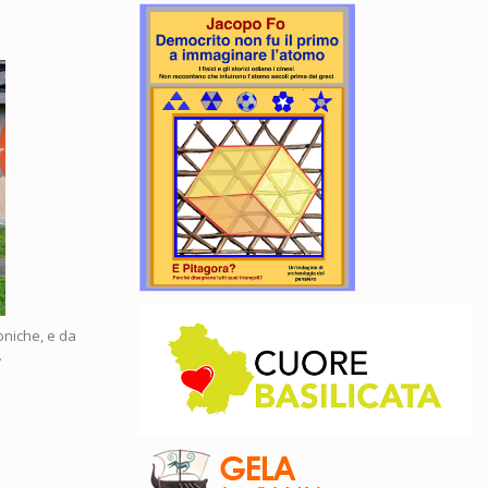
roniche, e da
.