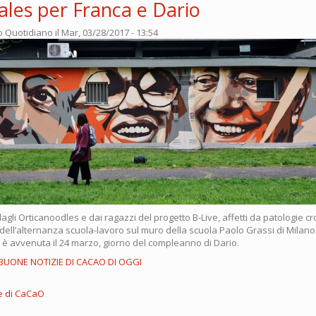
les per Franca e Dario
o Quotidiano
il Mar, 03/28/2017 - 13:54
 dagli Orticanoodles e dai ragazzi del progetto B-Live, affetti da patologie c
 dell’alternanza scuola-lavoro sul muro della scuola Paolo Grassi di Milano
 è avvenuta il 24 marzo, giorno del compleanno di Dario.
 BUONE NOTIZIE DI CACAO DI OGGI
e di CaCaO