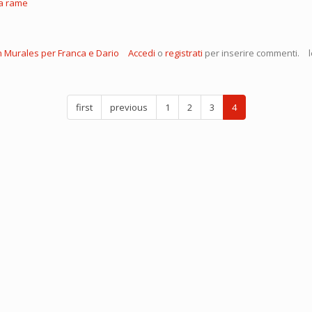
ca rame
 Murales per Franca e Dario
Accedi
o
registrati
per inserire commenti.
first
previous
1
2
3
4