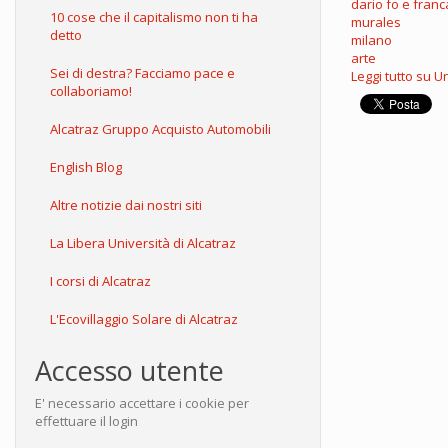
dario fo e fran
10 cose che il capitalismo non ti ha
murales
detto
milano
arte
Sei di destra? Facciamo pace e
Leggi tutto
su Un
collaboriamo!
Alcatraz Gruppo Acquisto Automobili
English Blog
Altre notizie dai nostri siti
La Libera Università di Alcatraz
I corsi di Alcatraz
L'Ecovillaggio Solare di Alcatraz
Accesso utente
E' necessario accettare i cookie per
effettuare il login