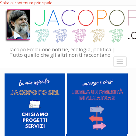
Salta al contenuto principale
Jacopo Fo: buone notizie, ecologia, politica |
Tutto quello che gli altri non ti raccontano
Toggle
navigati