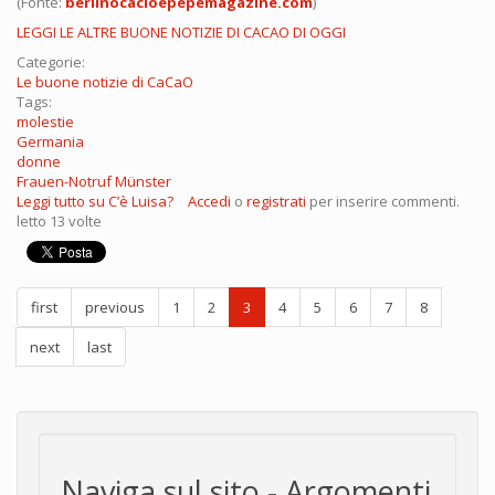
(Fonte:
berlinocacioepepemagazine.com
)
LEGGI LE ALTRE BUONE NOTIZIE DI CACAO DI OGGI
Categorie:
Le buone notizie di CaCaO
Tags:
molestie
Germania
donne
Frauen-Notruf Münster
Leggi tutto
su C’è Luisa?
Accedi
o
registrati
per inserire commenti.
letto 13 volte
first
previous
1
2
3
4
5
6
7
8
next
last
Naviga sul sito - Argomenti