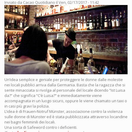
Inviato da
Cacao Quotidiano
il Ven, 02/17/2017 - 11:42
Un’idea semplice e geniale per proteggere le donne dalle molestie
nei locali pubblici arriva dalla Germania. Basta che la ragazza che si
sente minacciata si rivolga al personale del locale dicendo “Ist Luisa
da?” che significa “C’è Luisa?” e immediatamente viene
accompagnata in un luogo sicuro, oppure le viene chiamato un taxi o
in casi più gravi la polizia.
L’idea è di Frauen-Notruf Münster, associazione contro la violenza
sulle donne di Münster ed è stata pubblicizzata attraverso locandine
nei bagni femminili dei locali.
Una sorta di Safeword contro i deficienti.