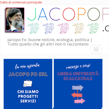
Salta al contenuto principale
Jacopo Fo: buone notizie, ecologia, politica |
Tutto quello che gli altri non ti raccontano
Toggle
navigati