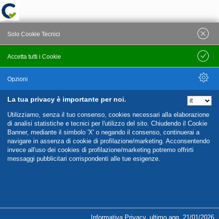
Solo Cookie Tecnici
Accetta tutti i Cookie
Salva
Opzioni
La tua privacy è importante per noi.
Nascondi Opzioni
Utilizziamo, senza il tuo consenso, cookies necessari alla elaborazione
di analisi statistiche e tecnici per l'utilizzo del sito. Chiudendo il Cookie
Banner, mediante il simbolo 'X' o negando il consenso, continuerai a
navigare in assenza di cookie di profilazione/marketing. Acconsentendo
invece all'uso dei cookies di profilazione/marketing potremo offrirti
messaggi pubblicitari corrispondenti alle tue esigenze.
%%CATEGORIES_DETAILS_LIST_TEMPLATE%%
Informativa Privacy
,
ultimo agg.
21/01/2026