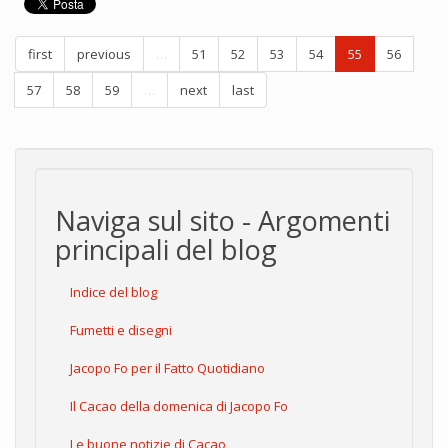
first
previous
…
51
52
53
54
55
56
57
58
59
…
next
last
Naviga sul sito - Argomenti
principali del blog
Indice del blog
Fumetti e disegni
Jacopo Fo per il Fatto Quotidiano
Il Cacao della domenica di Jacopo Fo
Le buone notizie di Cacao