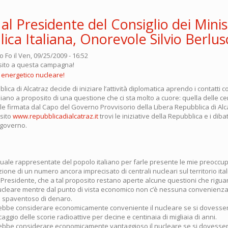
al Presidente del Consiglio dei Minist
ica Italiana, Onorevole Silvio Berlus
o Fo
il Ven, 09/25/2009 - 16:52
o sito a questa campagna!
lica di Alcatraz decide di iniziare l’attività diplomatica aprendo i contatti c
aliano a proposito di una questione che ci sta molto a cuore: quella delle cen
iale firmata dal Capo del Governo Provvisorio della Libera Repubblica di Alc
 sito
www.repubblicadialcatraz.it
trovi le iniziative della Repubblica e i dibat
 governo.
 quale rappresentate del popolo italiano per farle presente le mie preoccup
zione di un numero ancora imprecisato di centrali nucleari sul territorio ital
 Presidente, che a tal proposito restano aperte alcune questioni che rigua
ucleare mentre dal punto di vista economico non c’è nessuna convenien
 spaventoso di denaro.
bbe considerare economicamente conveniente il nucleare se si dovesser
caggio delle scorie radioattive per decine e centinaia di migliaia di anni.
bbe considerare economicamente vantaggioso il nucleare se si dovesser