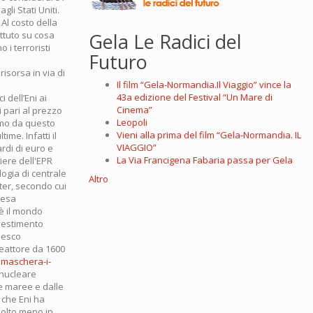
li Stati Uniti.
Al costo della
ettuto su cosa
Gela Le Radici del
 i terroristi
Futuro
isorsa in via di
Il film “Gela-Normandia.Il Viaggio” vince la
43a edizione del Festival “Un Mare di
 dell’Eni ai
Cinema”
i pari al prezzo
Leopoli
iamo da questo
Vieni alla prima del film “Gela-Normandia. IL
ime. Infatti il
VIAGGIO”
ardi di euro e
La Via Francigena Fabaria passa per Gela
iere dell'EPR
ologia di centrale
Altro
nter, secondo cui
pesa
 è il mondo
nvestimento
edesco
reattore da 1600
maschera-i-
 nucleare
le maree e dalle
 che Eni ha
molto meno in