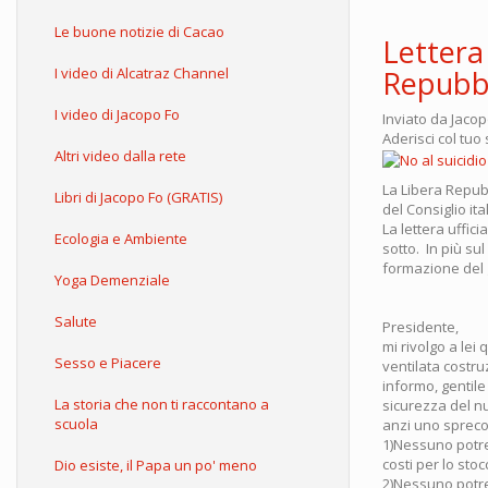
Le buone notizie di Cacao
Lettera 
I video di Alcatraz Channel
Repubbl
I video di Jacopo Fo
Inviato da
Jacop
Aderisci col tu
Altri video dalla rete
La Libera Repubb
Libri di Jacopo Fo (GRATIS)
del Consiglio it
La lettera uffic
Ecologia e Ambiente
sotto. In più sul
formazione del
Yoga Demenziale
Salute
Presidente,
mi rivolgo a lei
Sesso e Piacere
ventilata costru
informo, gentile
La storia che non ti raccontano a
sicurezza del n
scuola
anzi uno spreco
1)Nessuno potre
costi per lo stoc
Dio esiste, il Papa un po' meno
2)Nessuno potre