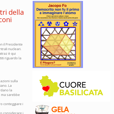
ri della
coni
on il Presidente
trali nucleari.
atraz è qui
titi riguardo la
azioni sulla
iano. La
rdano la
za ma sarebbe
o conteggiare i
o considerare i