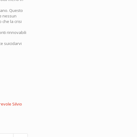
liano. Questo
te nessun
che la crisi
nti rinnovabili
te suicidarvi
revole Silvio