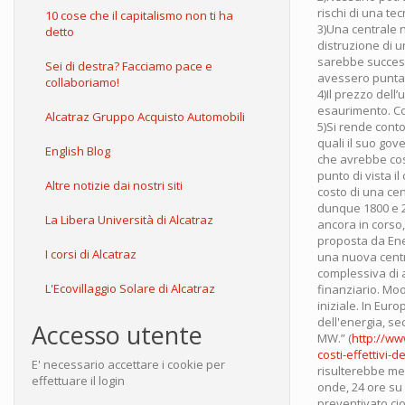
rischi di una tec
10 cose che il capitalismo non ti ha
3)Una centrale n
detto
distruzione di u
sarebbe successo
Sei di destra? Facciamo pace e
avessero puntato
collaboriamo!
4)Il prezzo del
esaurimento. Cos
Alcatraz Gruppo Acquisto Automobili
5)Si rende conto
quali il suo gov
English Blog
che avrebbe cost
punto di vista il
Altre notizie dai nostri siti
costo di una cen
dunque 1800 e 20
La Libera Università di Alcatraz
ancora in corso, 
proposta da Enel
I corsi di Alcatraz
una nuova centra
complessiva di a
L'Ecovillaggio Solare di Alcatraz
finanziario. Moo
iniziale. In Eur
dell'energia, s
Accesso utente
MW.” (
http://w
costi-effettivi-d
E' necessario accettare i cookie per
risulterebbe men
effettuare il login
onde, 24 ore su
preventivato cio