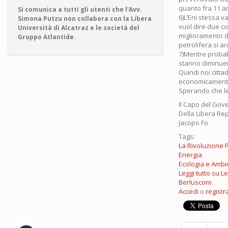
quanto fra 11 an
Si comunica a tutti gli utenti che l'Avv.
6)L’Eni stessa v
Simona Putzu non collabora con la Libera
vuol dire due c
Università di Alcatraz e le società del
miglioramento de
Gruppo Atlantide.
petrolifera si 
7)Mentre probabi
stanno diminuen
Quindi noi cittad
economicamente 
Sperando che le
Il Capo del Gov
Della Libera Rep
Jacopo Fo
Tags:
La Rivoluzione 
Energia
Ecologia e Ambi
Leggi tutto
su Le
Berlusconi
Accedi
o
registra