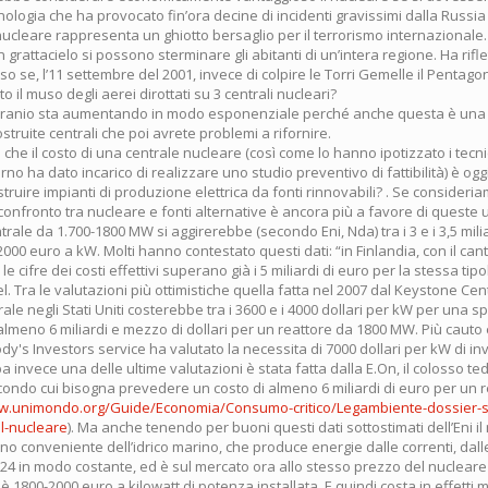
nologia che ha provocato fin’ora decine di incidenti gravissimi dalla Russia ag
ucleare rappresenta un ghiotto bersaglio per il terrorismo internazionale. 
n grattacielo si possono sterminare gli abitanti di un’intera regione. Ha rifl
 se, l’11 settembre del 2001, invece di colpire le Torri Gemelle il Pentagono
 il muso degli aerei dirottati su 3 centrali nucleari?
l’uranio sta aumentando in modo esponenziale perché anche questa è una r
truite centrali che poi avrete problemi a rifornire.
 che il costo di una centrale nucleare (così come lo hanno ipotizzato i tecnici
erno ha dato incarico di realizzare uno studio preventivo di fattibilità) è ogg
ruire impianti di produzione elettrica da fonti rinnovabili? . Se consider
 confronto tra nucleare e fonti alternative è ancora più a favore di queste ult
trale da 1.700-1800 MW si aggirerebbe (secondo Eni, Nda) tra i 3 e i 3,5 mili
00 euro a kW. Molti hanno contestato questi dati: “in Finlandia, con il cant
le cifre dei costi effettivi superano già i 5 miliardi di euro per la stessa tip
. Tra le valutazioni più ottimistiche quella fatta nel 2007 dal Keystone Ce
le negli Stati Uniti costerebbe tra i 3600 e i 4000 dollari per kW per una s
lmeno 6 miliardi e mezzo di dollari per un reattore da 1800 MW. Più cauto
dy's Investors service ha valutato la necessita di 7000 dollari per kW di i
opa invece una delle ultime valutazioni è stata fatta dalla E.On, il colosso t
econdo cui bisogna prevedere un costo di almeno 6 miliardi di euro per un 
ww.unimondo.org/Guide/Economia/Consumo-critico/Legambiente-dossier-s
el-nucleare
). Ma anche tenendo per buoni questi dati sottostimati dell’Eni il
o conveniente dell’idrico marino, che produce energie dalle correnti, dal
 24 in modo costante, ed è sul mercato ora allo stesso prezzo del nucleare
è 1800-2000 euro a kilowatt di potenza installata. E quindi costa in effetti 