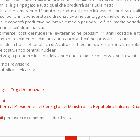
ni si è già ripagato e tutto quel che produrrà sarà utile netto.
aluta che serviranno 11 anni per produrre il primo kilowatt dal nucleare ita
ose: per anni spenderete soldi senza averne vantaggio e inoltre non avre
lle capacità produttive nel breve e medio periodo. Ed è nel medio periodo 
annuncia più drammatica.
lmente i costi del nucleare lieviteranno nei prossimi 11 anni i costi delle fo
do notevolmente e diminuiranno ancora di più nei prossimi 11 anni.
ini della Libera Repubblica di Alcatraz ci chiediamo: perché voi italiani vole
costruendo centrali nucleari?
i voglia prendere in considerazione queste nostre osservazioni la saluto.
erno Provvisorio
ubblica di Alcatraz
Pigra - Yoga Demenziale
ente
ttera al Presidente del Consiglio dei Ministri della Repubblica Italiana, Ono
ti
per inserire commenti.
letto 1 volta