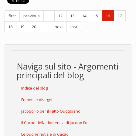
first
previous
…
12
13
14
15
16
17
18
19
20
…
next
last
Naviga sul sito - Argomenti
principali del blog
Indice del blog
Fumetti e disegni
Jacopo Fo per il Fatto Quotidiano
Il Cacao della domenica di Jacopo Fo
Le buone notizie di Cacao