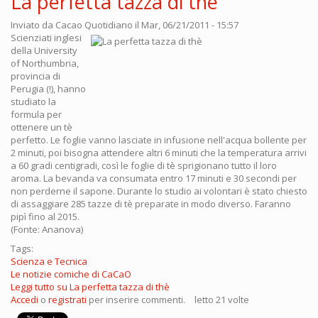
La perfetta tazza di thè
Inviato da
Cacao Quotidiano
il Mar, 06/21/2011 - 15:57
Scienziati inglesi
della University
of Northumbria,
provincia di
Perugia (!), hanno
studiato la
formula per
ottenere un tè
perfetto. Le foglie vanno lasciate in infusione nell'acqua bollente per
2 minuti, poi bisogna attendere altri 6 minuti che la temperatura arrivi
a 60 gradi centigradi, così le foglie di tè sprigionano tutto il loro
aroma. La bevanda va consumata entro 17 minuti e 30 secondi per
non perderne il sapone. Durante lo studio ai volontari è stato chiesto
di assaggiare 285 tazze di tè preparate in modo diverso. Faranno
pipì fino al 2015.
(Fonte: Ananova)
Tags:
Scienza e Tecnica
Le notizie comiche di CaCaO
Leggi tutto
su La perfetta tazza di thè
Accedi
o
registrati
per inserire commenti.
letto 21 volte