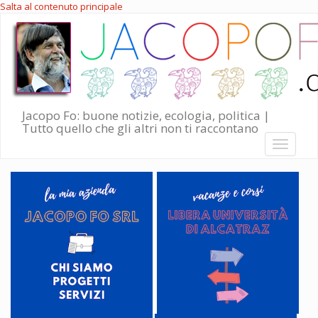
Salta al contenuto principale
Jacopo Fo: buone notizie, ecologia, politica |
Tutto quello che gli altri non ti raccontano
Toggle
navigati