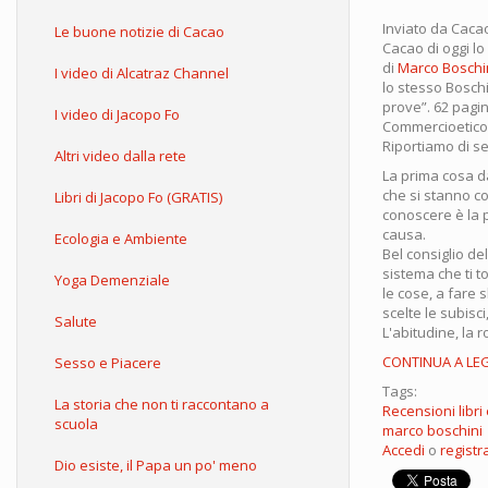
Inviato da
Caca
Le buone notizie di Cacao
Cacao di oggi lo
di
Marco Boschi
I video di Alcatraz Channel
lo stesso Boschin
prove”. 62 pagin
I video di Jacopo Fo
Commercioetico.i
Riportiamo di se
Altri video dalla rete
La prima cosa da
che si stanno c
Libri di Jacopo Fo (GRATIS)
conoscere è la 
causa.
Ecologia e Ambiente
Bel consiglio del
sistema che ti t
Yoga Demenziale
le cose, a fare s
scelte le subisci
Salute
L'abitudine, la ro
CONTINUA A LE
Sesso e Piacere
Tags:
La storia che non ti raccontano a
Recensioni libri 
scuola
marco boschini
Accedi
o
registra
Dio esiste, il Papa un po' meno