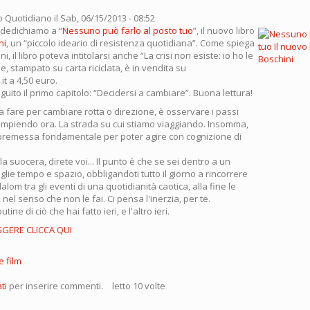
o Quotidiano
il Sab, 06/15/2013 - 08:52
 dedichiamo a “
Nessuno può farlo al posto tuo
”, il nuovo libro
ni
, un “piccolo ideario di resistenza quotidiana”. Come spiega
i, il libro poteva intitolarsi anche “La crisi non esiste: io ho le
e, stampato su carta riciclata, è in vendita su
t a 4,50 euro.
guito il primo capitolo: “Decidersi a cambiare”. Buona lettura!
 fare per cambiare rotta o direzione, è osservare i passi
ompiendo ora. La strada su cui stiamo viaggiando. Insomma,
premessa fondamentale per poter agire con cognizione di
la suocera, direte voi... Il punto è che se sei dentro a un
oglie tempo e spazio, obbligandoti tutto il giorno a rincorrere
lalom tra gli eventi di una quotidianità caotica, alla fine le
, nel senso che non le fai. Ci pensa l'inerzia, per te.
utine di ciò che hai fatto ieri, e l'altro ieri.
GGERE CLICCA QUI
e film
ti
per inserire commenti.
letto 10 volte