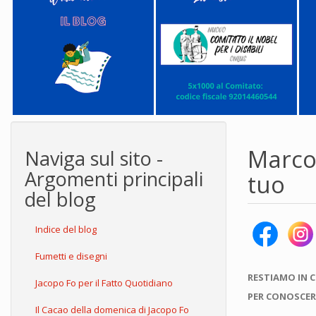
Marco 
Naviga sul sito -
Argomenti principali
tuo
del blog
Indice del blog
Fumetti e disegni
RESTIAMO IN 
Jacopo Fo per il Fatto Quotidiano
PER CONOSCER
Il Cacao della domenica di Jacopo Fo