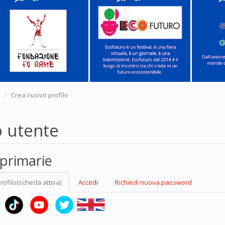
e
Crea nuovo profilo
o utente
primarie
rofilo
(scheda attiva)
Accedi
Richiedi nuova password