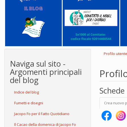
Profilo utent
Naviga sul sito -
Argomenti principali
Profil
del blog
Schede 
Indice del blog
Fumetti e disegni
Crea nuovo p
Jacopo Fo per il Fatto Quotidiano
Il Cacao della domenica di Jacopo Fo