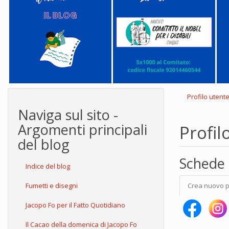
Profilo utent
Naviga sul sito -
Argomenti principali
Profil
del blog
Schede 
Indice del blog
Fumetti e disegni
Crea nuovo p
Jacopo Fo per il Fatto Quotidiano
Il Cacao della domenica di Jacopo Fo