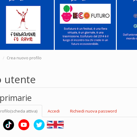
e
Crea nuovo profilo
o utente
primarie
rofilo
(scheda attiva)
Accedi
Richiedi nuova password