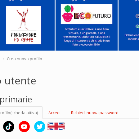
e
Crea nuovo profilo
o utente
primarie
rofilo
(scheda attiva)
Accedi
Richiedi nuova password