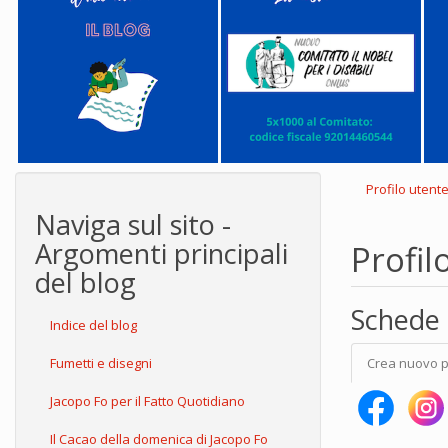
Profilo utent
Naviga sul sito -
Argomenti principali
Profil
del blog
Schede 
Indice del blog
Fumetti e disegni
Crea nuovo p
Jacopo Fo per il Fatto Quotidiano
Il Cacao della domenica di Jacopo Fo