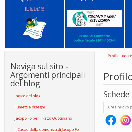
Profilo utent
Naviga sul sito -
Argomenti principali
Profil
del blog
Schede 
Indice del blog
Fumetti e disegni
Crea nuovo p
Jacopo Fo per il Fatto Quotidiano
Il Cacao della domenica di Jacopo Fo