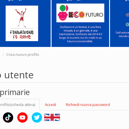
e
Crea nuovo profilo
o utente
primarie
rofilo
(scheda attiva)
Accedi
Richiedi nuova password