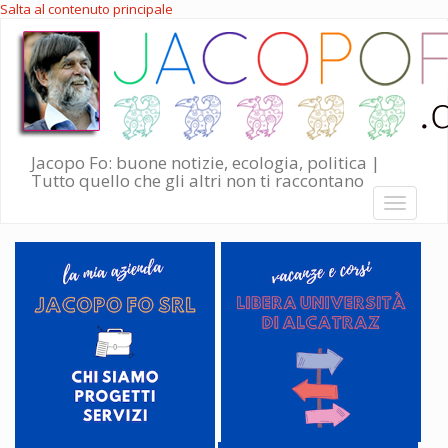
Salta al contenuto principale
Jacopo Fo: buone notizie, ecologia, politica |
Tutto quello che gli altri non ti raccontano
Toggle
navigati