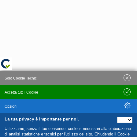
Solo Cookie Tecnici
Accetta tutti i Cookie
Salva
Opzioni
La tua privacy è importante per noi.
Nascondi Opzioni
Utilizziamo, senza il tuo consenso, cookies necessari alla elaborazione
di analisi statistiche e tecnici per l'utilizzo del sito. Chiudendo il Cookie