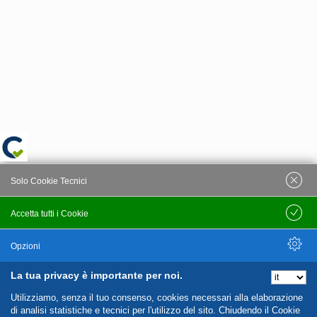
Solo Cookie Tecnici
Accetta tutti i Cookie
Salva
Opzioni
La tua privacy è importante per noi.
Nascondi Opzioni
Utilizziamo, senza il tuo consenso, cookies necessari alla elaborazione
di analisi statistiche e tecnici per l'utilizzo del sito. Chiudendo il Cookie