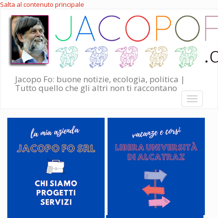
Salta al contenuto principale
Jacopo Fo: buone notizie, ecologia, politica |
Tutto quello che gli altri non ti raccontano
Toggle
navigati