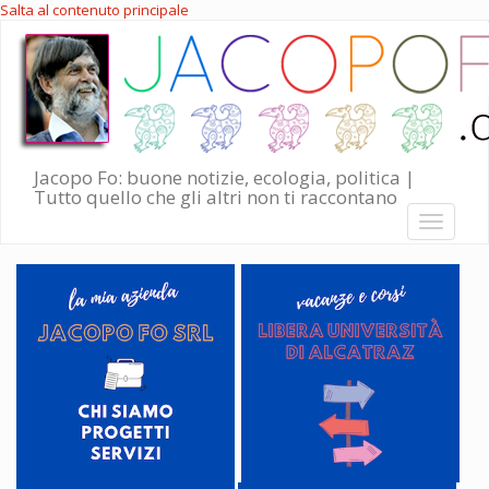
Salta al contenuto principale
Jacopo Fo: buone notizie, ecologia, politica |
Tutto quello che gli altri non ti raccontano
Toggle
navigati