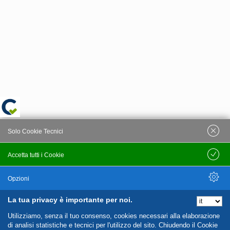
Solo Cookie Tecnici
Accetta tutti i Cookie
Salva
Opzioni
La tua privacy è importante per noi.
Nascondi Opzioni
Utilizziamo, senza il tuo consenso, cookies necessari alla elaborazione
di analisi statistiche e tecnici per l'utilizzo del sito. Chiudendo il Cookie