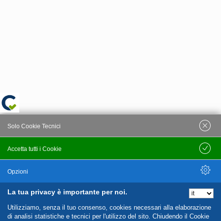
Solo Cookie Tecnici
Accetta tutti i Cookie
Salva
Opzioni
La tua privacy è importante per noi.
Nascondi Opzioni
Utilizziamo, senza il tuo consenso, cookies necessari alla elaborazione
di analisi statistiche e tecnici per l'utilizzo del sito. Chiudendo il Cookie