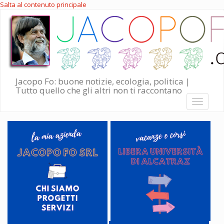
Salta al contenuto principale
Jacopo Fo: buone notizie, ecologia, politica |
Tutto quello che gli altri non ti raccontano
Toggle
navigati