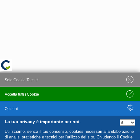
Solo Cookie Tecnici
Accetta tutti i Cookie
Salva
Opzioni
La tua privacy è importante per noi.
Nascondi Opzioni
Utilizziamo, senza il tuo consenso, cookies necessari alla elaborazione
di analisi statistiche e tecnici per l'utilizzo del sito. Chiudendo il Cookie