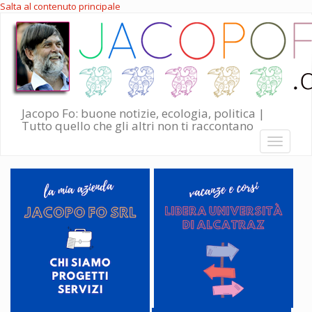
Salta al contenuto principale
Jacopo Fo: buone notizie, ecologia, politica |
Tutto quello che gli altri non ti raccontano
Toggle
navigati