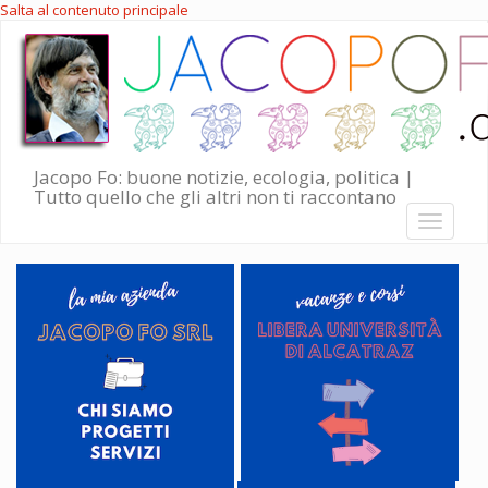
Salta al contenuto principale
Jacopo Fo: buone notizie, ecologia, politica |
Tutto quello che gli altri non ti raccontano
Toggle
navigati