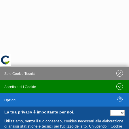
Solo Cookie Tecnici
Accetta tutti i Cookie
Salva
Opzioni
La tua privacy è importante per noi.
Nascondi Opzioni
Utilizziamo, senza il tuo consenso, cookies necessari alla elaborazione
di analisi statistiche e tecnici per l'utilizzo del sito. Chiudendo il Cookie