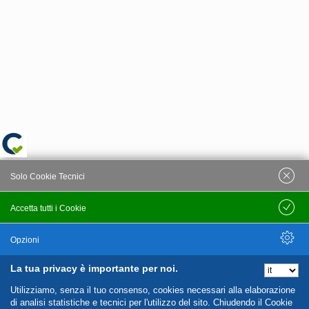
Solo Cookie Tecnici
Accetta tutti i Cookie
Salva
Opzioni
La tua privacy è importante per noi.
Nascondi Opzioni
Utilizziamo, senza il tuo consenso, cookies necessari alla elaborazione
di analisi statistiche e tecnici per l'utilizzo del sito. Chiudendo il Cookie