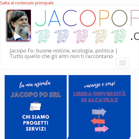
Salta al contenuto principale
Jacopo Fo: buone notizie, ecologia, politica |
Tutto quello che gli altri non ti raccontano
Toggle
navigati