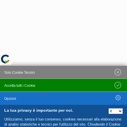
Solo Cookie Tecnici
Accetta tutti i Cookie
Salva
Opzioni
La tua privacy è importante per noi.
Nascondi Opzioni
Utilizziamo, senza il tuo consenso, cookies necessari alla elaborazione
di analisi statistiche e tecnici per l'utilizzo del sito. Chiudendo il Cookie