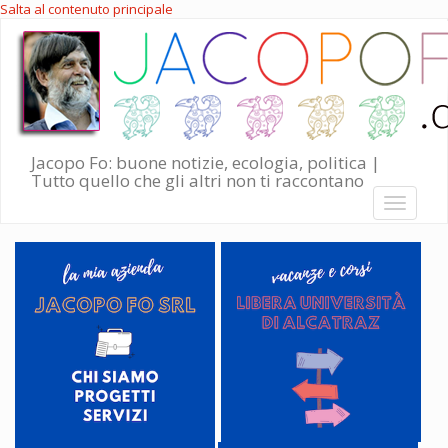
Salta al contenuto principale
Jacopo Fo: buone notizie, ecologia, politica |
Tutto quello che gli altri non ti raccontano
Toggle
navigati