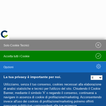
Solo Cookie Tecnici
Accetta tutti i Cookie
Salva
Opzioni
La tua privacy è importante per noi.
Nascondi Opzioni
Utilizziamo, senza il tuo consenso, cookies necessari alla elaborazione
di analisi statistiche e tecnici per l'utilizzo del sito. Chiudendo il Cookie
Banner, mediante il simbolo 'X' o negando il consenso, continuerai a
navigare in assenza di cookie di profilazione/marketing. Acconsentendo
invece all'uso dei cookies di profilazione/marketing potremo offrirti
messaggi pubblicitari corrispondenti alle tue esigenze.