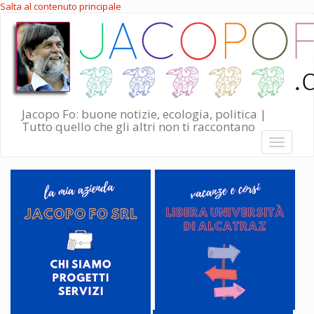
Salta al contenuto principale
Jacopo Fo: buone notizie, ecologia, politica |
Tutto quello che gli altri non ti raccontano
Toggle
navigati