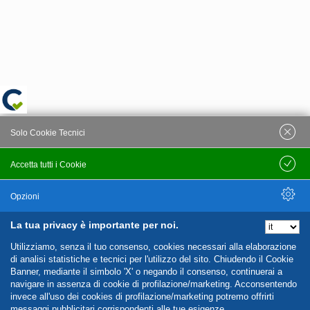
Solo Cookie Tecnici
Accetta tutti i Cookie
Salva
Opzioni
La tua privacy è importante per noi.
Nascondi Opzioni
Utilizziamo, senza il tuo consenso, cookies necessari alla elaborazione
di analisi statistiche e tecnici per l'utilizzo del sito. Chiudendo il Cookie
Banner, mediante il simbolo 'X' o negando il consenso, continuerai a
navigare in assenza di cookie di profilazione/marketing. Acconsentendo
invece all'uso dei cookies di profilazione/marketing potremo offrirti
messaggi pubblicitari corrispondenti alle tue esigenze.