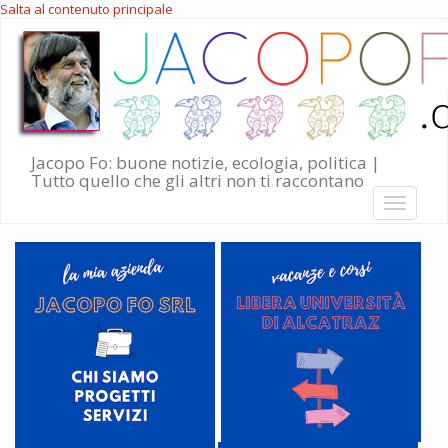
Salta al contenuto principale
Jacopo Fo: buone notizie, ecologia, politica |
Tutto quello che gli altri non ti raccontano
Toggle
navigati