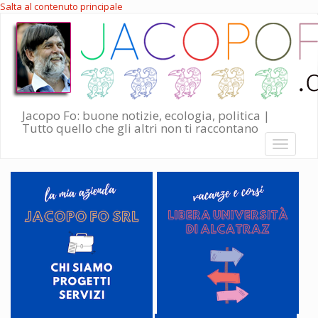
Salta al contenuto principale
Jacopo Fo: buone notizie, ecologia, politica |
Tutto quello che gli altri non ti raccontano
Toggle
navigati