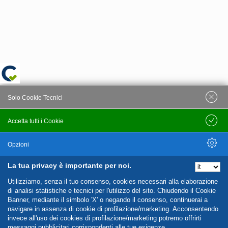
Solo Cookie Tecnici
Accetta tutti i Cookie
Salva
Opzioni
La tua privacy è importante per noi.
Nascondi Opzioni
Utilizziamo, senza il tuo consenso, cookies necessari alla elaborazione
di analisi statistiche e tecnici per l'utilizzo del sito. Chiudendo il Cookie
Banner, mediante il simbolo 'X' o negando il consenso, continuerai a
navigare in assenza di cookie di profilazione/marketing. Acconsentendo
invece all'uso dei cookies di profilazione/marketing potremo offrirti
messaggi pubblicitari corrispondenti alle tue esigenze.