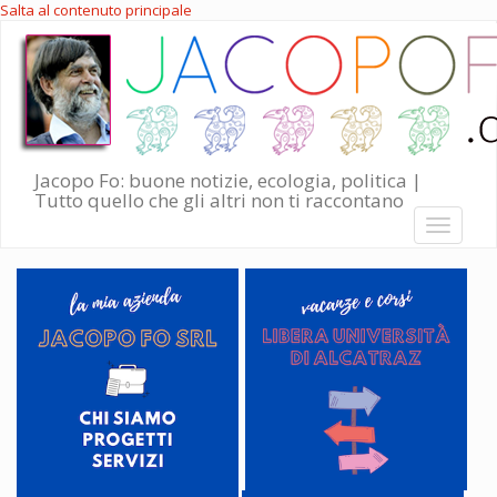
Salta al contenuto principale
Jacopo Fo: buone notizie, ecologia, politica |
Tutto quello che gli altri non ti raccontano
Toggle
navigati