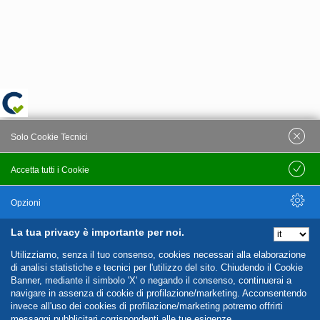
Solo Cookie Tecnici
Accetta tutti i Cookie
Salva
Opzioni
La tua privacy è importante per noi.
Nascondi Opzioni
Utilizziamo, senza il tuo consenso, cookies necessari alla elaborazione
di analisi statistiche e tecnici per l'utilizzo del sito. Chiudendo il Cookie
Banner, mediante il simbolo 'X' o negando il consenso, continuerai a
navigare in assenza di cookie di profilazione/marketing. Acconsentendo
invece all'uso dei cookies di profilazione/marketing potremo offrirti
messaggi pubblicitari corrispondenti alle tue esigenze.