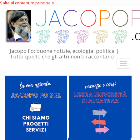
Salta al contenuto principale
Jacopo Fo: buone notizie, ecologia, politica |
Tutto quello che gli altri non ti raccontano
Toggle
navigati