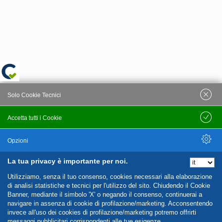
Solo Cookie Tecnici
Accetta tutti i Cookie
Salva
Opzioni
La tua privacy è importante per noi.
Nascondi Opzioni
Utilizziamo, senza il tuo consenso, cookies necessari alla elaborazione
di analisi statistiche e tecnici per l'utilizzo del sito. Chiudendo il Cookie
Banner, mediante il simbolo 'X' o negando il consenso, continuerai a
navigare in assenza di cookie di profilazione/marketing. Acconsentendo
invece all'uso dei cookies di profilazione/marketing potremo offrirti
messaggi pubblicitari corrispondenti alle tue esigenze.