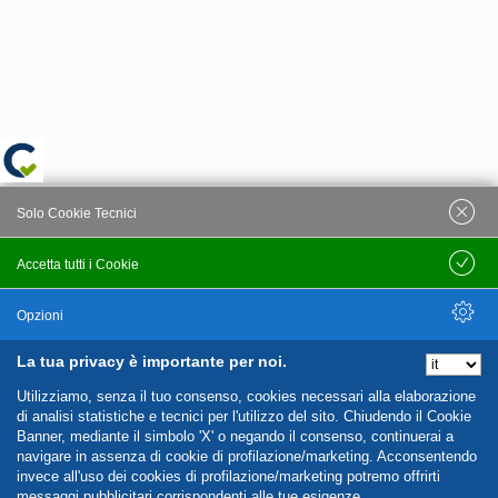
Solo Cookie Tecnici
Accetta tutti i Cookie
Salva
Opzioni
La tua privacy è importante per noi.
Nascondi Opzioni
Utilizziamo, senza il tuo consenso, cookies necessari alla elaborazione
di analisi statistiche e tecnici per l'utilizzo del sito. Chiudendo il Cookie
Banner, mediante il simbolo 'X' o negando il consenso, continuerai a
navigare in assenza di cookie di profilazione/marketing. Acconsentendo
invece all'uso dei cookies di profilazione/marketing potremo offrirti
messaggi pubblicitari corrispondenti alle tue esigenze.