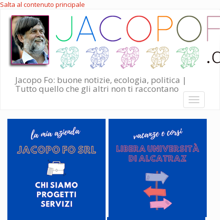
Salta al contenuto principale
Jacopo Fo: buone notizie, ecologia, politica |
Tutto quello che gli altri non ti raccontano
Toggle
navigati