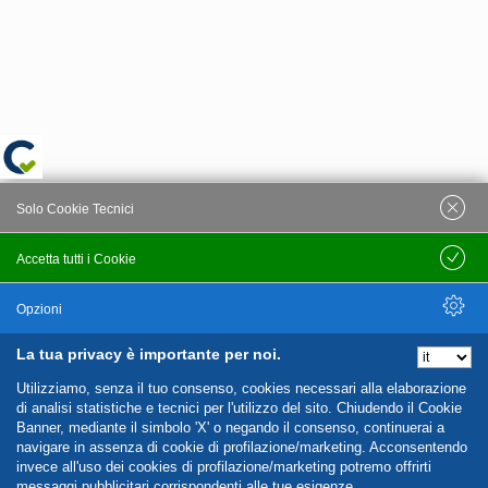
Solo Cookie Tecnici
Accetta tutti i Cookie
Salva
Opzioni
La tua privacy è importante per noi.
Nascondi Opzioni
Utilizziamo, senza il tuo consenso, cookies necessari alla elaborazione
di analisi statistiche e tecnici per l'utilizzo del sito. Chiudendo il Cookie
Banner, mediante il simbolo 'X' o negando il consenso, continuerai a
navigare in assenza di cookie di profilazione/marketing. Acconsentendo
invece all'uso dei cookies di profilazione/marketing potremo offrirti
messaggi pubblicitari corrispondenti alle tue esigenze.