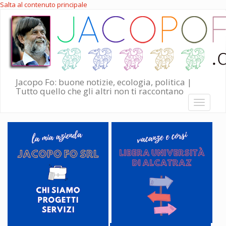
Salta al contenuto principale
Jacopo Fo: buone notizie, ecologia, politica |
Tutto quello che gli altri non ti raccontano
Toggle
navigati